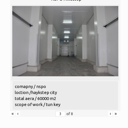
comapny / nspo
loction /haykstep city
total aera / 60000 m2
scope of work / tun key
«
‹
›
»
of
8