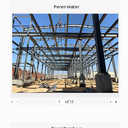
Peren Water
«
‹
›
»
of
13