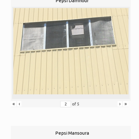
Pepsi Damhour
«
‹
›
»
of
5
Pepsi Mansoura