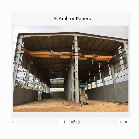
Al Aml for Papers
«
‹
›
»
of
13