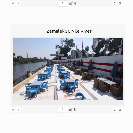
«
‹
›
»
of
4
Zamalek SC Nile River
«
‹
›
»
of
8