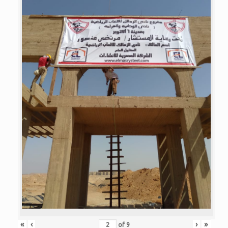
«
‹
›
»
of
9