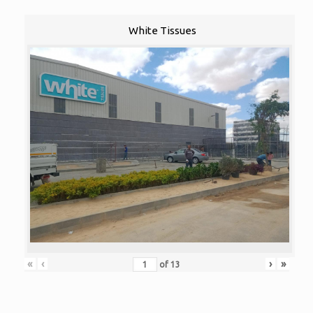
White Tissues
«
‹
›
»
of
13