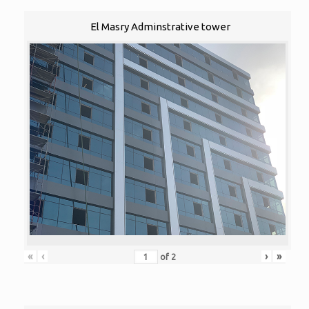
El Masry Adminstrative tower
«
‹
›
»
of
2