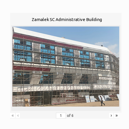
Zamalek SC Administrative Building
«
‹
›
»
of
6