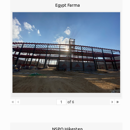
Egypt Farma
«
‹
›
»
of
6
NSPO Hikestep