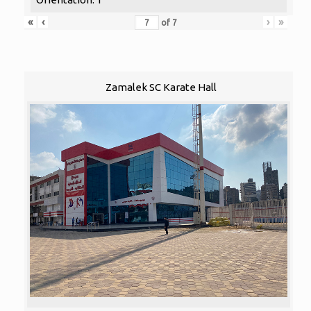
«
‹
›
»
of
7
Zamalek SC Karate Hall