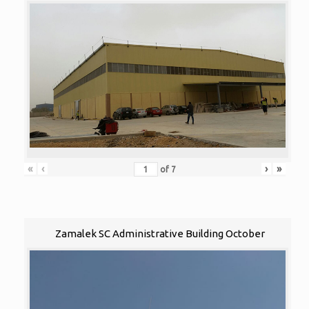
«
‹
›
»
of
7
Zamalek SC Administrative Building October