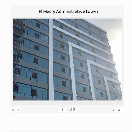
El Masry Adminstrative tower
«
‹
›
»
of
2