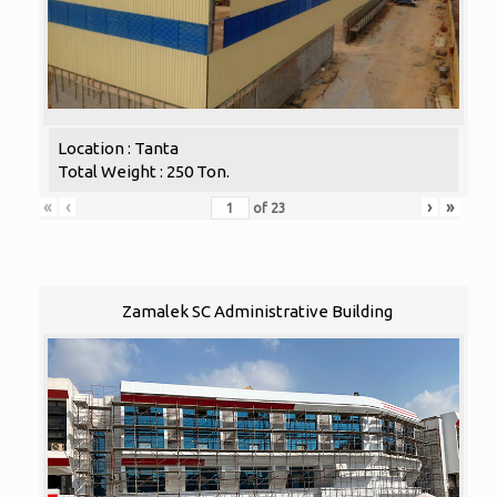
Location : Tanta
Total Weight : 250 Ton.
«
‹
›
»
of
23
Zamalek SC Administrative Building