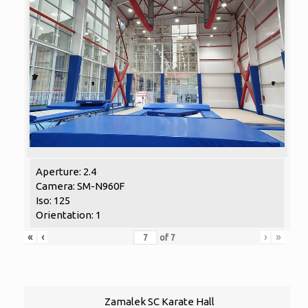
Aperture: 2.4
Camera: SM-N960F
Iso: 125
Orientation: 1
«
‹
›
»
of
7
Zamalek SC Karate Hall