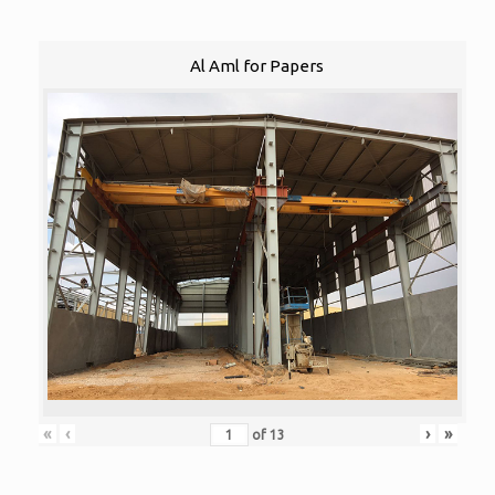
Al Aml for Papers
«
‹
›
»
of
13