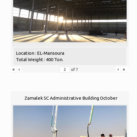
Location : EL-Mansoura
Total Weight : 400 Ton.
«
‹
›
»
of
7
Zamalek SC Administrative Building October