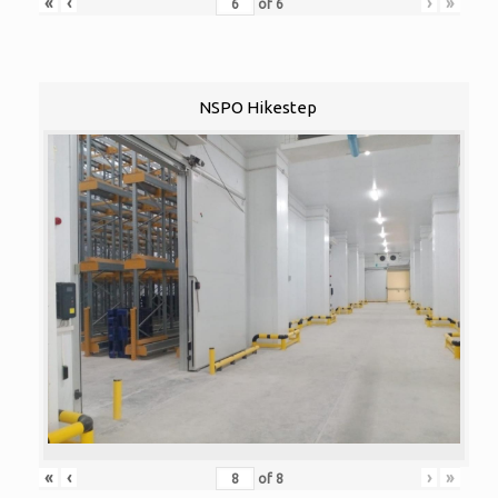
«
‹
›
»
of
6
NSPO Hikestep
«
‹
›
»
of
8