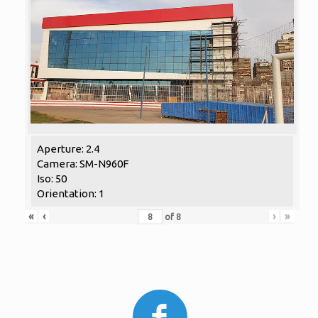
Aperture: 2.4
Camera: SM-N960F
Iso: 50
Orientation: 1
«
‹
›
»
of
8