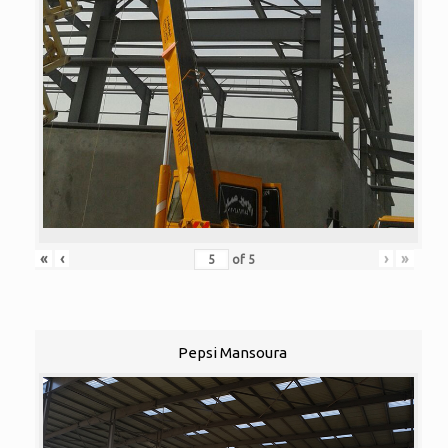
«
‹
›
»
of
5
Pepsi Mansoura