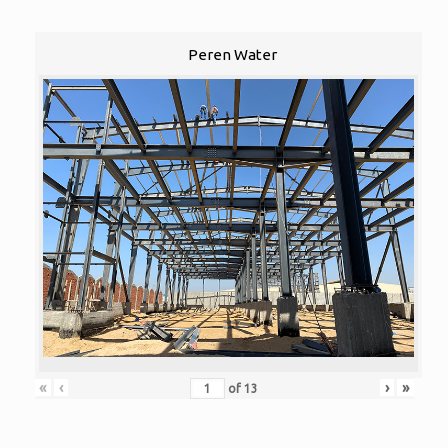
Peren Water
«
‹
›
»
of
13