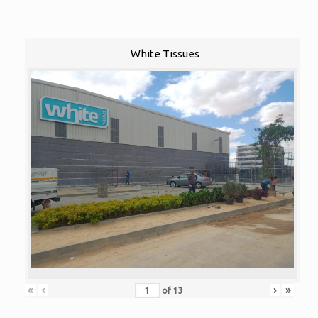
White Tissues
«
‹
›
»
of
13