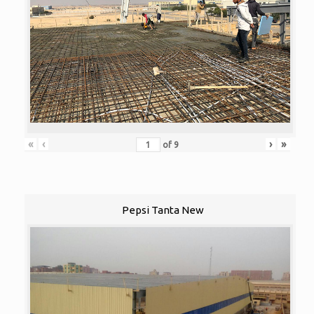
«
‹
›
»
of
9
Pepsi Tanta New