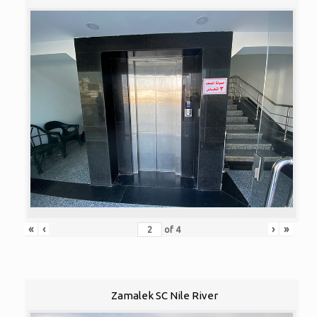
«
‹
›
»
of
4
Zamalek SC Nile River