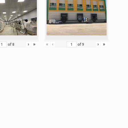
›
»
«
‹
›
»
of
8
of
9