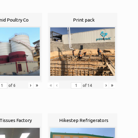
id Poultry Co
Print pack
«
‹
›
»
›
»
of
14
of
6
Tissues Factory
Hikestep Refrigerators