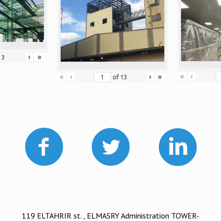
›
»
f
3
«
‹
«
‹
›
»
of
13
119 ELTAHRIR st. , ELMASRY Administration TOWER-