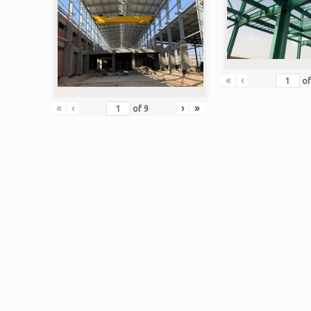
«
‹
o
«
‹
›
»
of
9