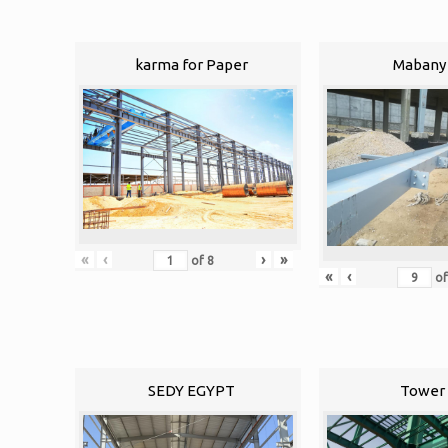
karma for Paper
Mabany 
«
‹
›
»
of
8
«
‹
o
SEDY EGYPT
Tower 