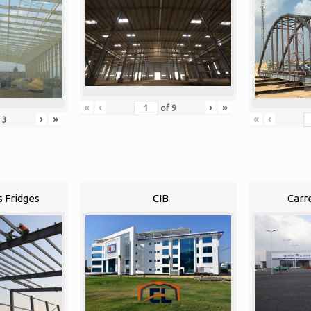
«
‹
›
»
of
9
«
‹
›
»
f
3
s Fridges
CIB
Carr