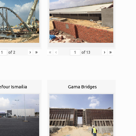
›
»
«
‹
›
»
of
2
of
13
efour Ismailia
Gama Bridges