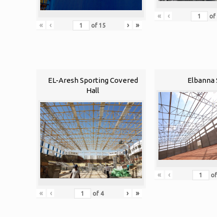
«
‹
of
«
‹
›
»
of
15
EL-Aresh Sporting Covered
Elbanna 
Hall
«
‹
o
«
‹
›
»
of
4