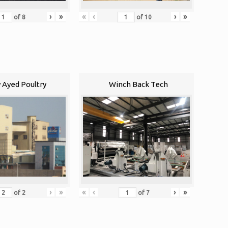
›
»
«
‹
›
»
of
8
of
10
 Ayed Poultry
Winch Back Tech
«
‹
›
»
›
»
of
7
of
2