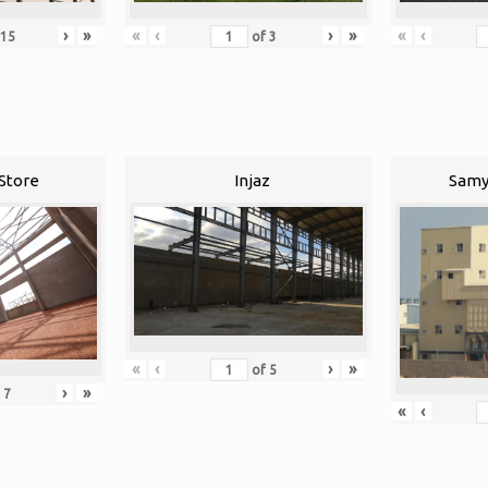
›
»
«
‹
›
»
«
‹
15
of
3
Store
Injaz
Samy
«
‹
›
»
of
5
›
»
f
7
«
‹