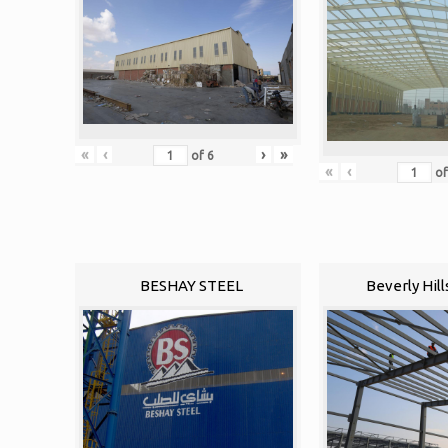
«
‹
›
»
of
6
«
‹
o
BESHAY STEEL
Beverly Hill