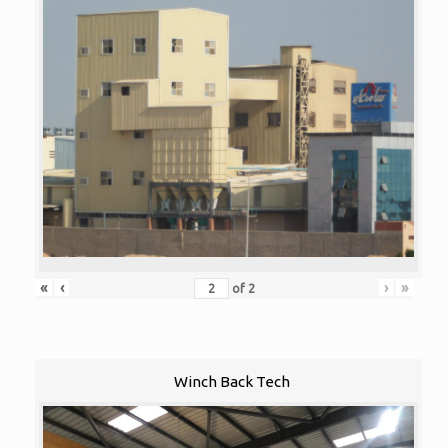
«
‹
›
»
of
2
Winch Back Tech