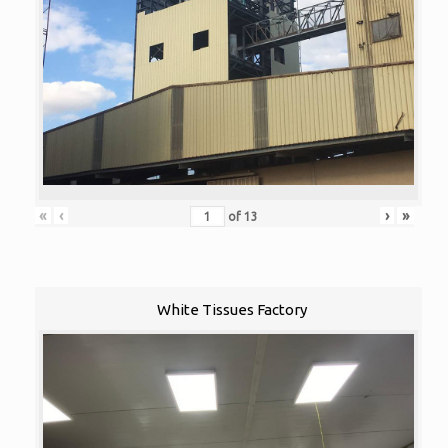
«
‹
›
»
of
13
White Tissues Factory