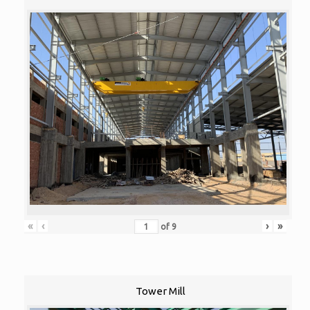
«
‹
›
»
of
9
Tower Mill