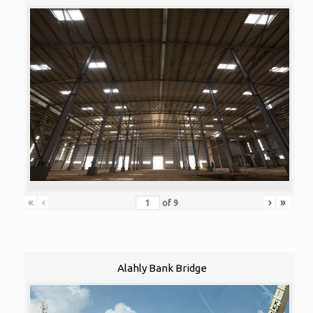
«
‹
›
»
of
9
Alahly Bank Bridge