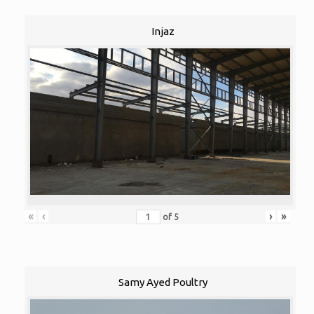
Injaz
«
‹
›
»
of
5
Samy Ayed Poultry