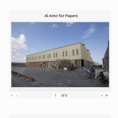
Al Amir for Papers
«
‹
›
»
of
6