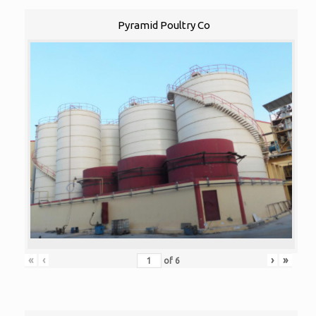
Pyramid Poultry Co
«
‹
›
»
of
6