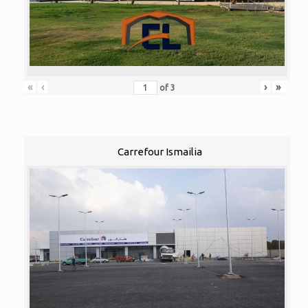
«
‹
›
»
of
3
Carrefour Ismailia