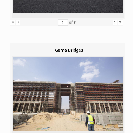
«
‹
›
»
of
8
Gama Bridges