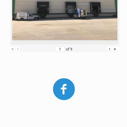
«
‹
›
»
of
9