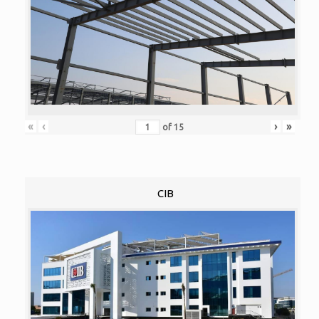
«
‹
›
»
of
15
CIB