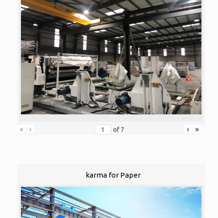
«
‹
›
»
of
7
karma for Paper