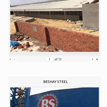
«
‹
›
»
of
13
BESHAY STEEL