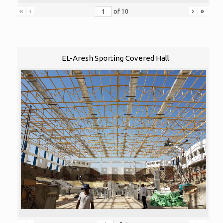
«
‹
›
»
of
10
EL-Aresh Sporting Covered Hall