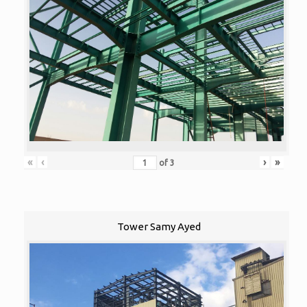
«
‹
›
»
of
3
Tower Samy Ayed