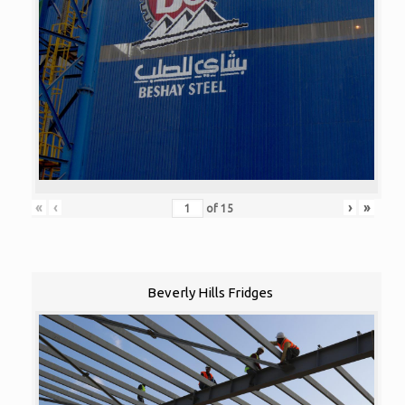
«
‹
›
»
of
15
Beverly Hills Fridges