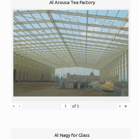
Al Arousa Tea Factory
«
‹
›
»
of
3
Al Nagy for Glass