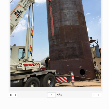
«
‹
›
»
of
6