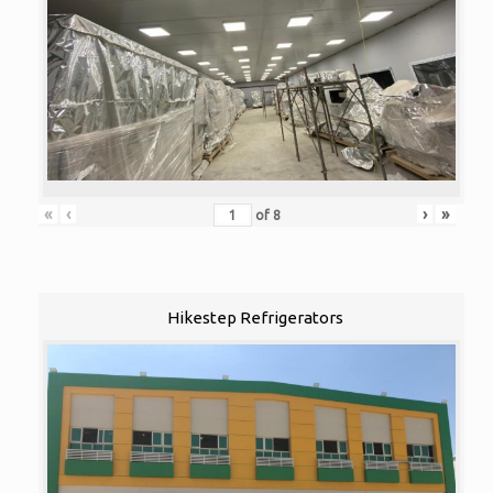
«
‹
›
»
of
8
Hikestep Refrigerators