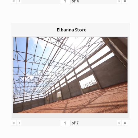
«
‹
›
»
of
4
Elbanna Store
«
‹
›
»
of
7