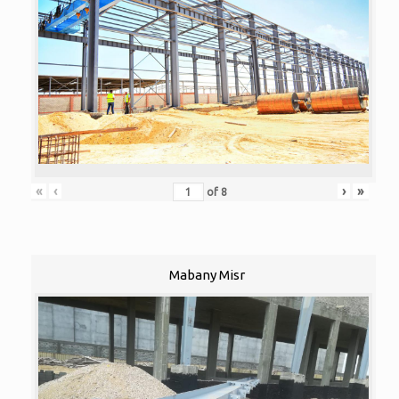
«
‹
›
»
of
8
Mabany Misr