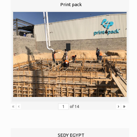
Print pack
«
‹
›
»
of
14
SEDY EGYPT