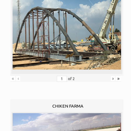
«
‹
›
»
of
2
CHIKEN FARMA