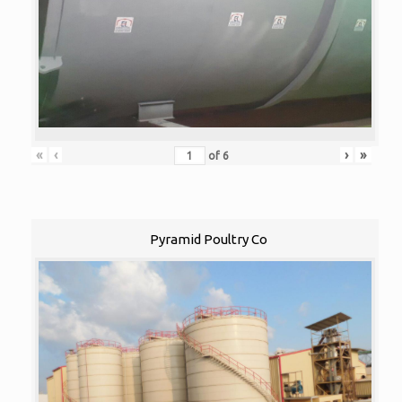
«
‹
›
»
of
6
Pyramid Poultry Co