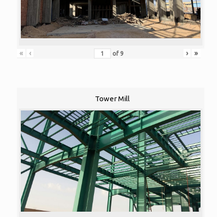
«
‹
›
»
of
9
Tower Mill