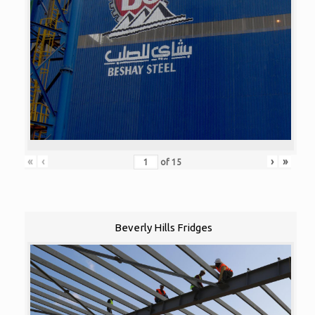
«
‹
›
»
of
15
Beverly Hills Fridges