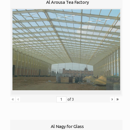
Al Arousa Tea Factory
«
‹
›
»
of
3
Al Nagy for Glass