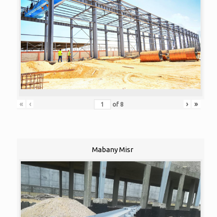
«
‹
›
»
of
8
Mabany Misr