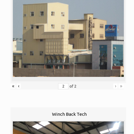
«
‹
›
»
of
2
Winch Back Tech