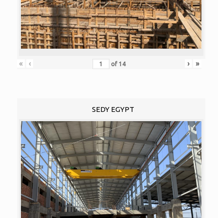
«
‹
›
»
of
14
SEDY EGYPT