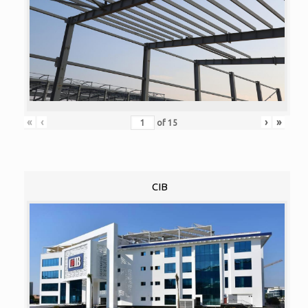
«
‹
›
»
of
15
CIB