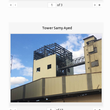
«
‹
›
»
of
3
Tower Samy Ayed
«
‹
›
»