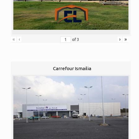
«
‹
›
»
of
3
Carrefour Ismailia