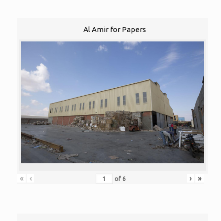
Al Amir for Papers
«
‹
›
»
of
6