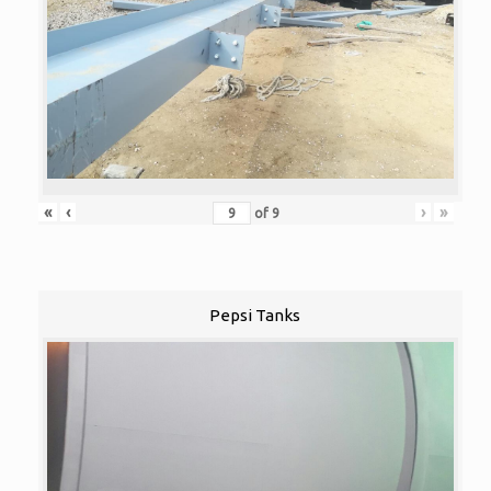
«
‹
›
»
of
9
Pepsi Tanks