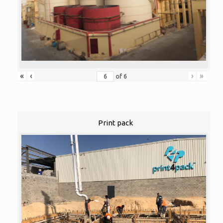
«
‹
›
»
of
6
Print pack