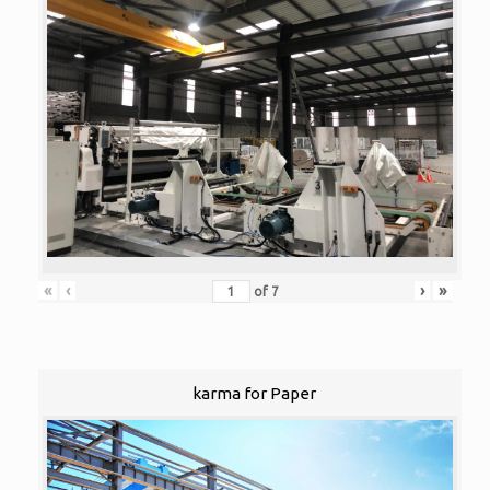
«
‹
›
»
of
7
karma for Paper