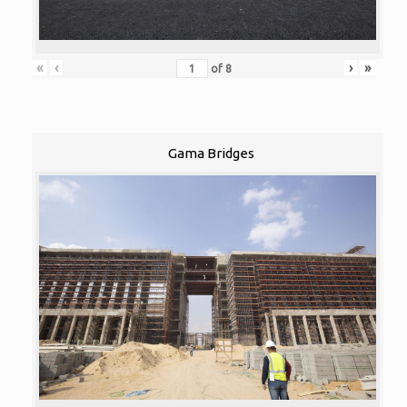
«
‹
›
»
of
8
Gama Bridges