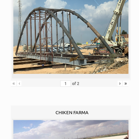
«
‹
›
»
of
2
CHIKEN FARMA