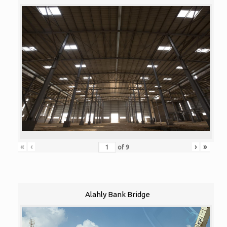
«
‹
›
»
of
9
Alahly Bank Bridge