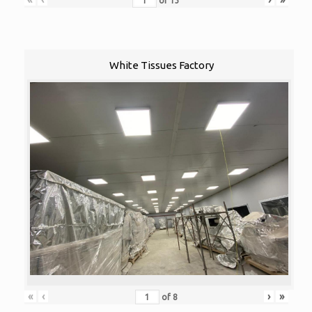
of
13
White Tissues Factory
«
‹
›
»
of
8