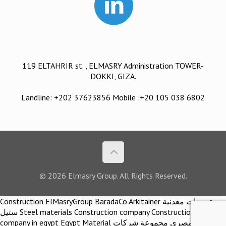
119 ELTAHRIR st. , ELMASRY Administration TOWER-
DOKKI, GIZA.
Landline: +202 37623856 Mobile :+20 105 038 6802
© 2026 Elmasry Group. All Rights Reserved.
Construction ElMasryGroup BaradaCo Arkitainer توريدات معدنية
ستيل Steel materials Construction company Construction
company in egypt Egypt Material اركيتينر المصري مجموعة شركات