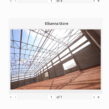
«
‹
›
»
of
4
Elbanna Store
«
‹
›
»
of
7