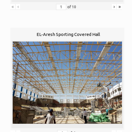
«
‹
›
»
of
10
EL-Aresh Sporting Covered Hall