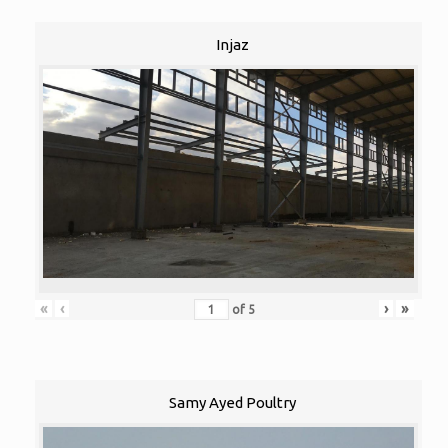
Injaz
«
‹
›
»
of
5
Samy Ayed Poultry