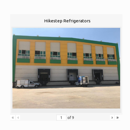
Hikestep Refrigerators
«
‹
›
»
of
9