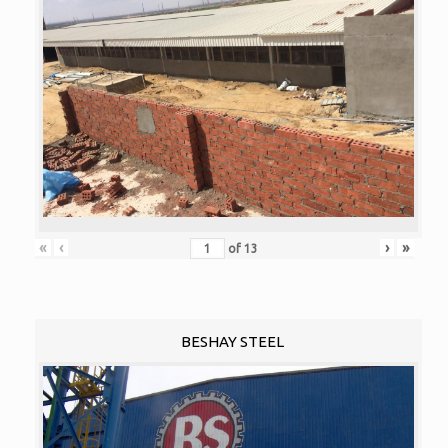
«
‹
›
»
of
13
BESHAY STEEL