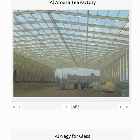
Al Arousa Tea Factory
«
‹
›
»
of
3
Al Nagy for Glass