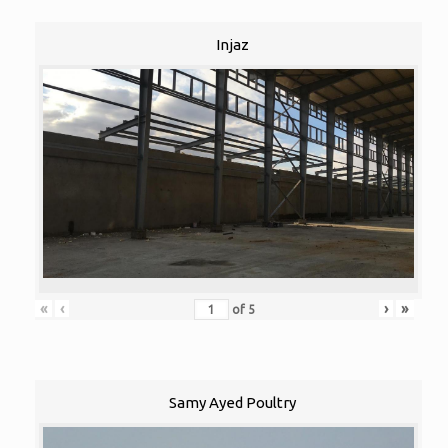
Injaz
«
‹
›
»
of
5
Samy Ayed Poultry