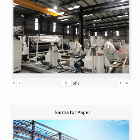
«
‹
›
»
of
7
karma for Paper