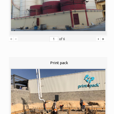
«
‹
›
»
of
6
Print pack