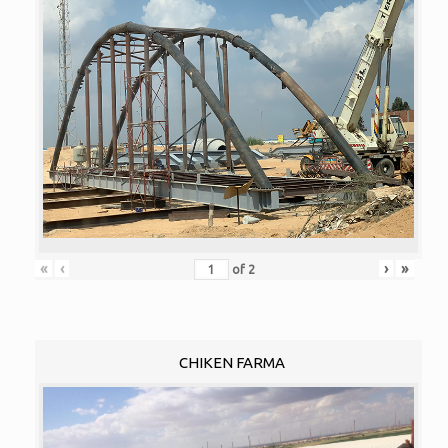
«
‹
›
»
of
2
CHIKEN FARMA