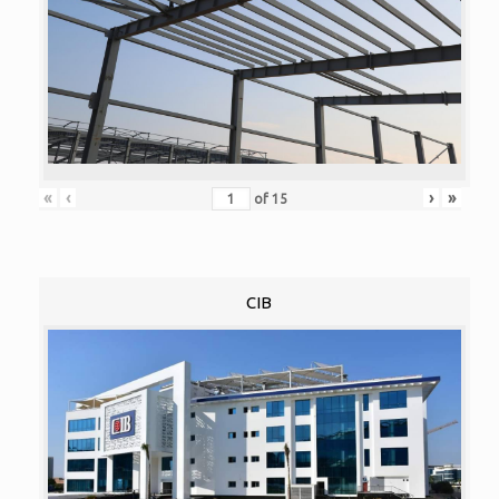
«
‹
›
»
of
15
CIB