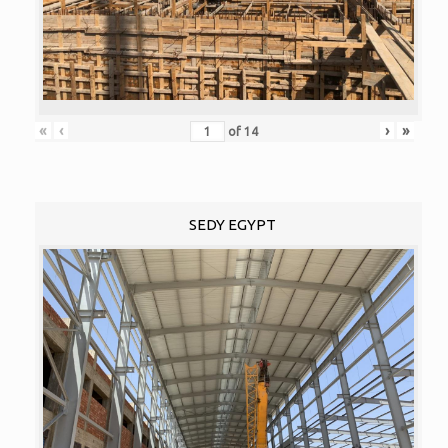
«
‹
›
»
of
14
SEDY EGYPT