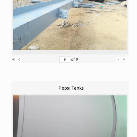
«
‹
›
»
of
9
Pepsi Tanks