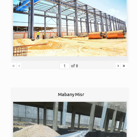
«
‹
›
»
of
8
Mabany Misr