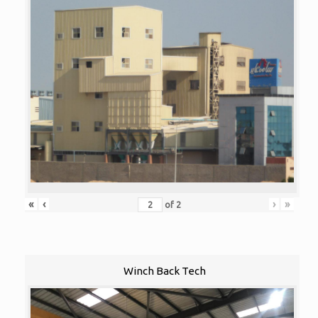
«
‹
›
»
of
2
Winch Back Tech