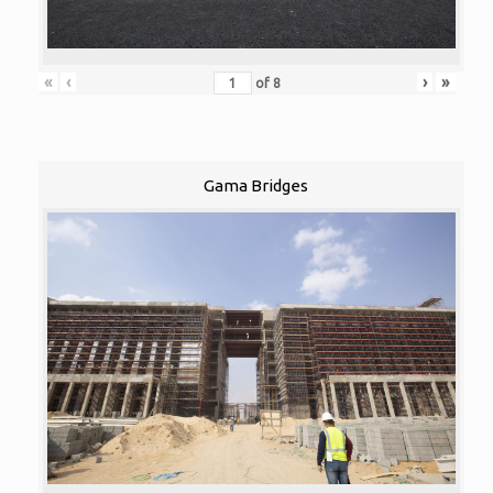
«
‹
›
»
of
8
Gama Bridges