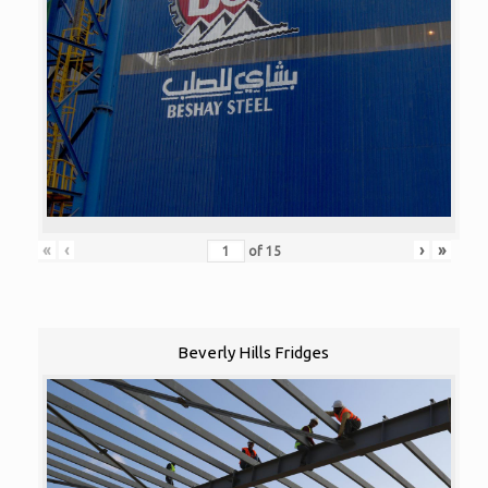
«
‹
›
»
of
15
Beverly Hills Fridges