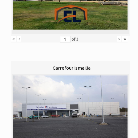
«
‹
›
»
of
3
Carrefour Ismailia