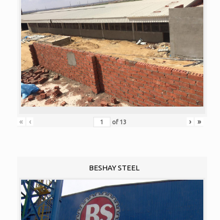
«
‹
›
»
of
13
BESHAY STEEL