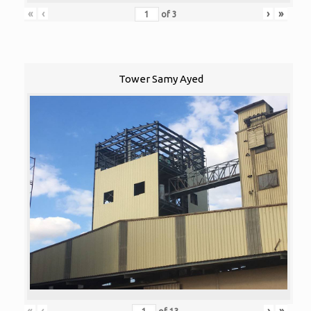
«
‹
›
»
of
3
Tower Samy Ayed
«
‹
›
»