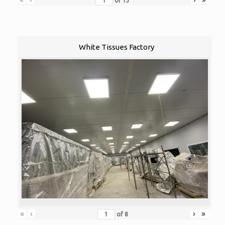
of
13
White Tissues Factory
«
‹
›
»
of
8