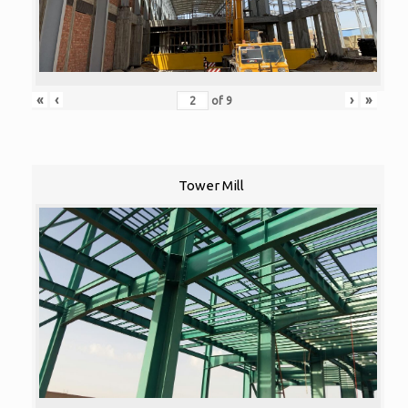
«
‹
›
»
of
9
Tower Mill