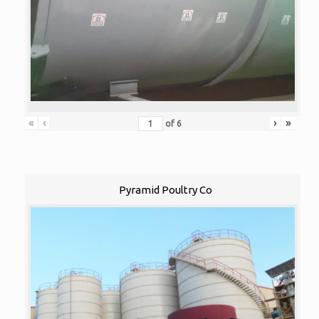
«
‹
›
»
of
6
Pyramid Poultry Co