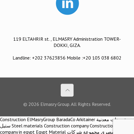
119 ELTAHRIR st. , ELMASRY Administration TOWER-
DOKKI, GIZA.
Landline: +202 37623856 Mobile :+20 105 038 6802
© 2026 Elmasry Group. All Rights Reserved.
Construction ElMasryGroup BaradaCo Arkitainer توريدات معدنية
ستيل Steel materials Construction company Construction
company in egypt Egypt Material اركيتينر المصري مجموعة شركات