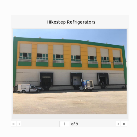
Hikestep Refrigerators
«
‹
›
»
of
9