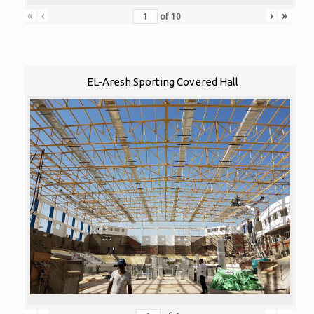
«
‹
›
»
of
10
EL-Aresh Sporting Covered Hall