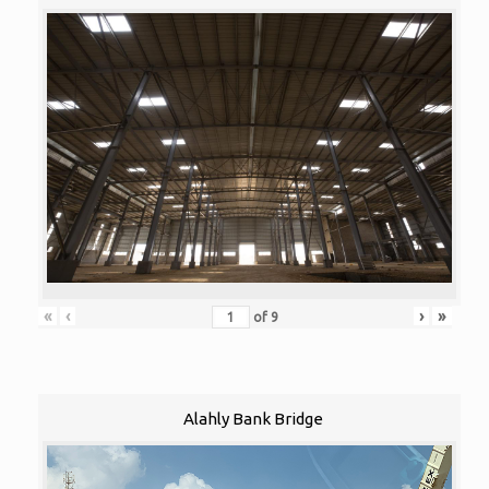
«
‹
›
»
of
9
Alahly Bank Bridge