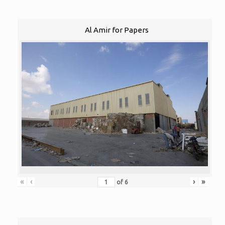
Al Amir for Papers
«
‹
›
»
of
6