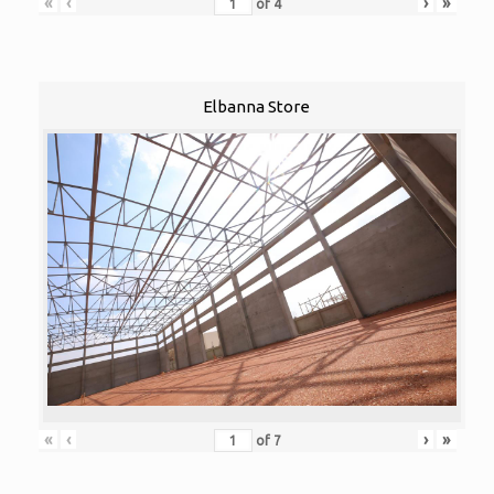
«
‹
›
»
of
4
Elbanna Store
«
‹
›
»
of
7