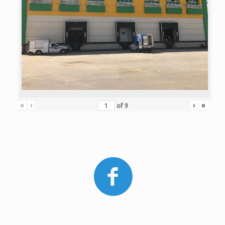
«
‹
›
»
of
9