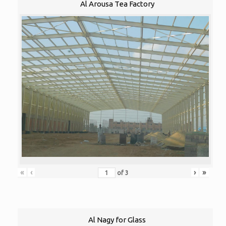
Al Arousa Tea Factory
«
‹
›
»
of
3
Al Nagy for Glass