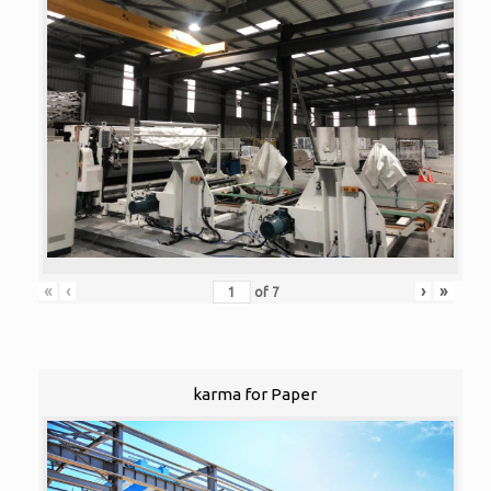
«
‹
›
»
of
7
karma for Paper