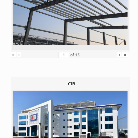
«
‹
›
»
of
15
CIB