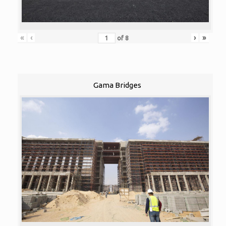
«
‹
›
»
of
8
Gama Bridges