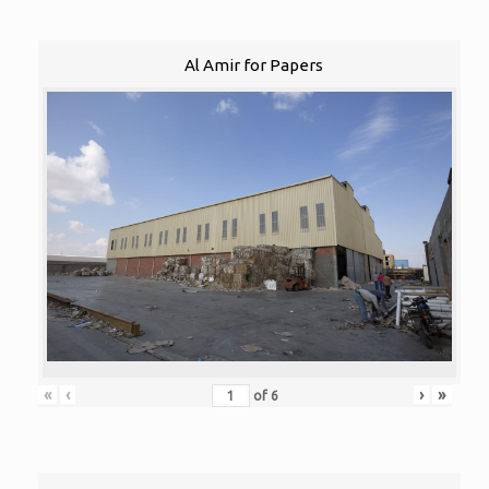
Al Amir for Papers
«
‹
›
»
of
6