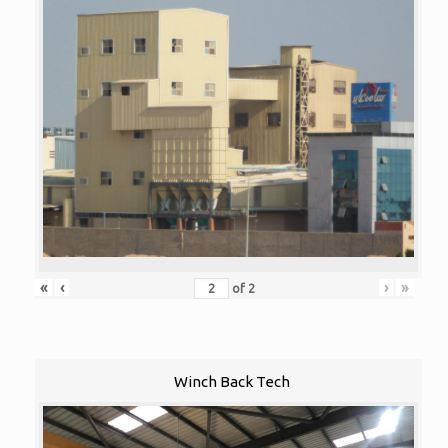
«
‹
›
»
of
2
Winch Back Tech