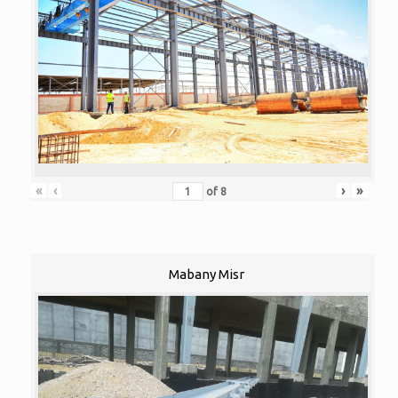
«
‹
›
»
of
8
Mabany Misr