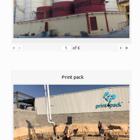
«
‹
›
»
of
6
Print pack