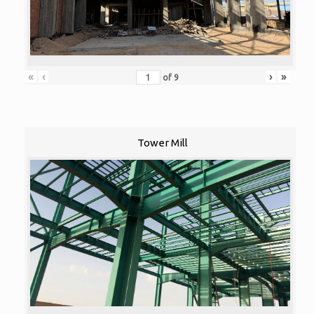
«
‹
›
»
of
9
Tower Mill