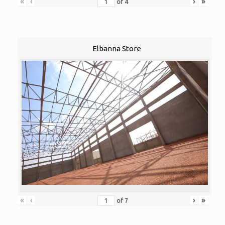
«
‹
›
»
of
4
Elbanna Store
«
‹
›
»
of
7