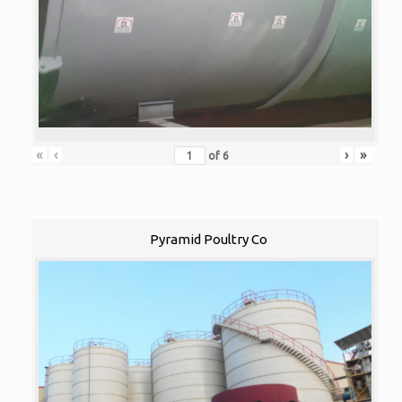
«
‹
›
»
of
6
Pyramid Poultry Co