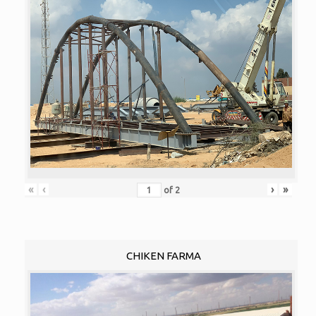
«
‹
›
»
of
2
CHIKEN FARMA