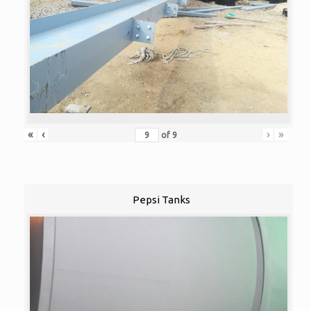
«
‹
›
»
of
9
Pepsi Tanks