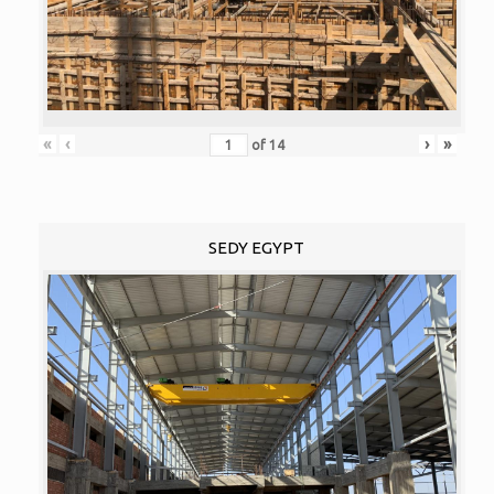
«
‹
›
»
of
14
SEDY EGYPT