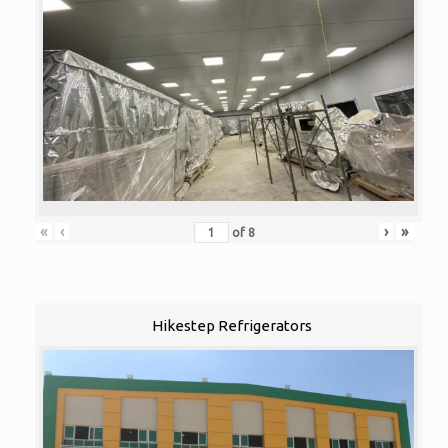
«
‹
›
»
of
8
Hikestep Refrigerators