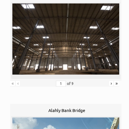
«
‹
›
»
of
9
Alahly Bank Bridge