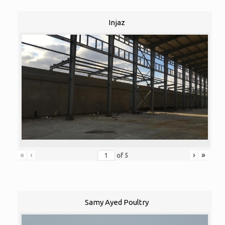
Injaz
«
‹
›
»
of
5
Samy Ayed Poultry