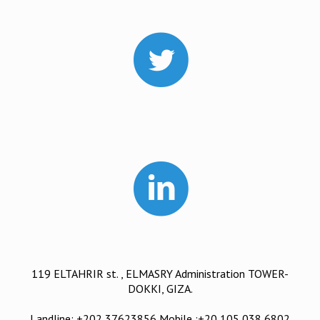
119 ELTAHRIR st. , ELMASRY Administration TOWER-
DOKKI, GIZA.
Landline: +202 37623856 Mobile :+20 105 038 6802