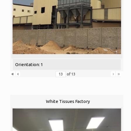
Orientation: 1
«
‹
›
»
of
13
White Tissues Factory