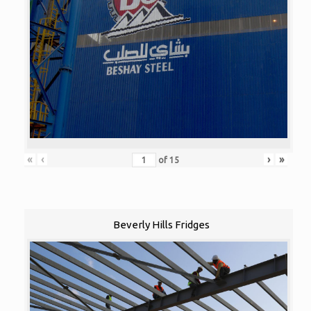
«
‹
›
»
of
15
Beverly Hills Fridges