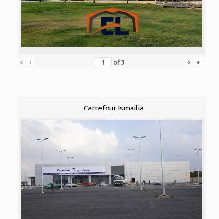
«
‹
›
»
of
3
Carrefour Ismailia