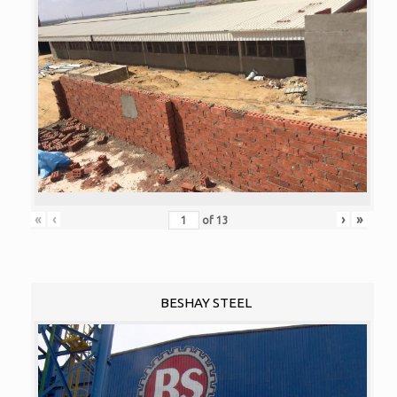
«
‹
›
»
of
13
BESHAY STEEL