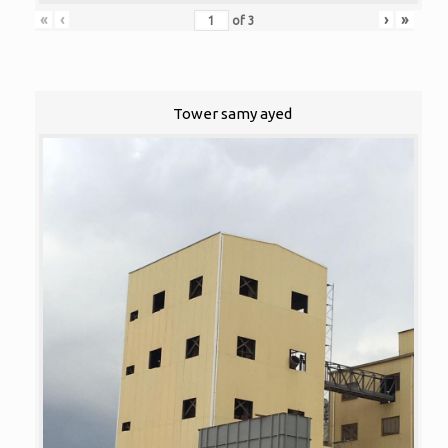
«
‹
›
»
of
3
Tower samy ayed