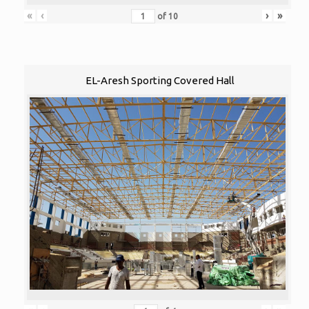
«
‹
›
»
of
10
EL-Aresh Sporting Covered Hall