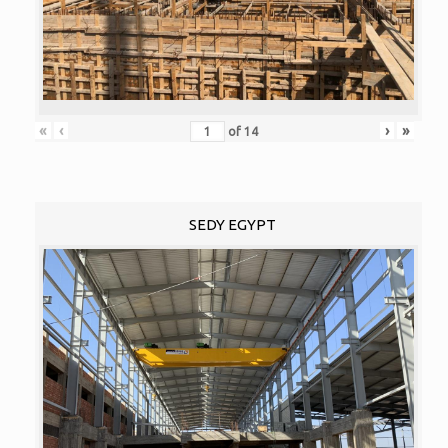
«
‹
›
»
of
14
SEDY EGYPT