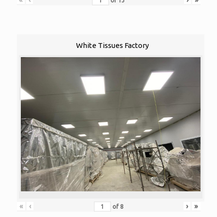
of
13
White Tissues Factory
«
‹
›
»
of
8