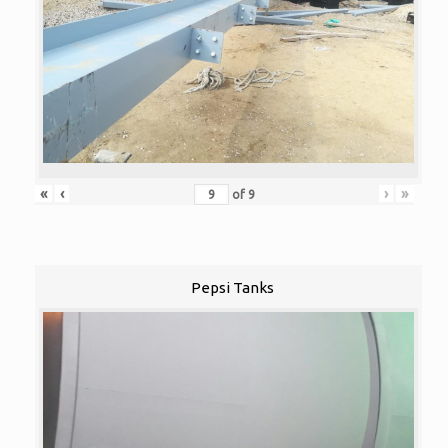
«
‹
›
»
of
9
Pepsi Tanks