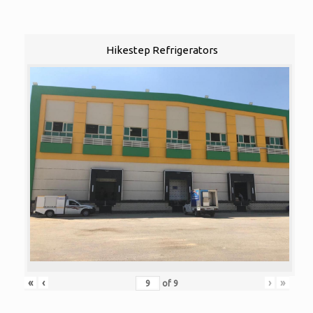
Hikestep Refrigerators
«
‹
›
»
of
9