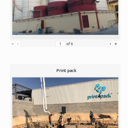
«
‹
›
»
of
6
Print pack