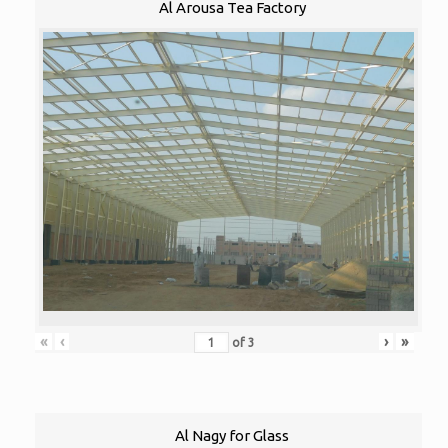
Al Arousa Tea Factory
«
‹
›
»
of
3
Al Nagy for Glass