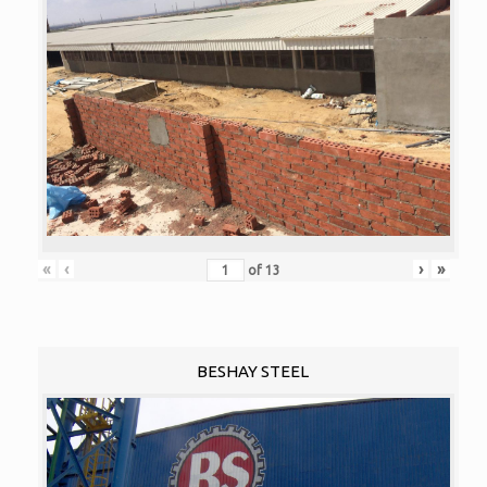
«
‹
›
»
of
13
BESHAY STEEL