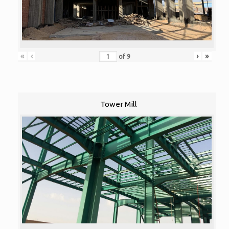
«
‹
›
»
of
9
Tower Mill