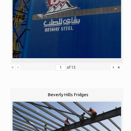
«
‹
›
»
of
15
Beverly Hills Fridges