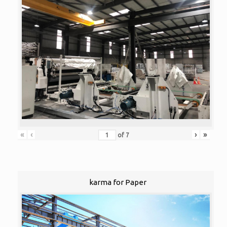
«
‹
›
»
of
7
karma for Paper