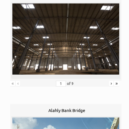
«
‹
›
»
of
9
Alahly Bank Bridge