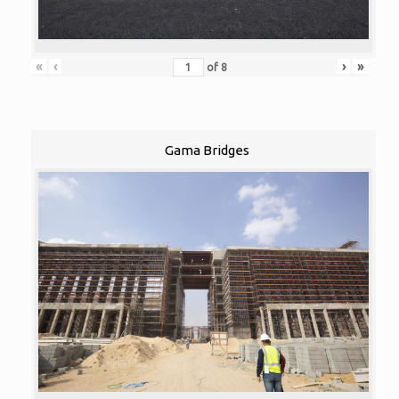
«
‹
›
»
of
8
Gama Bridges