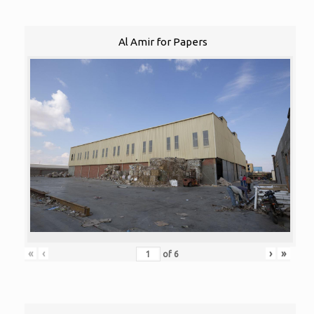
Al Amir for Papers
«
‹
›
»
of
6