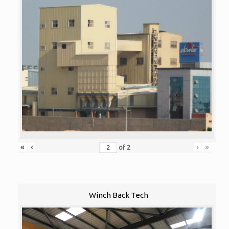
«
‹
›
»
of
2
Winch Back Tech