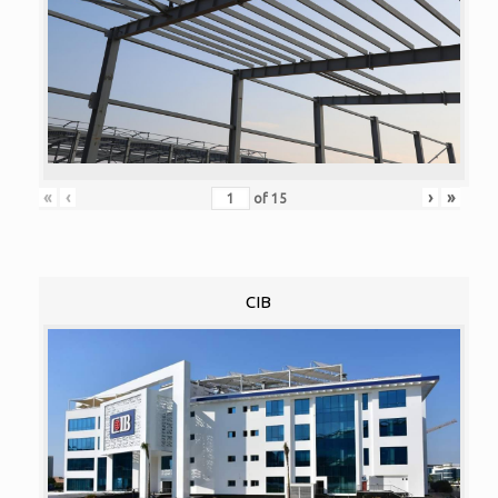
«
‹
›
»
of
15
CIB