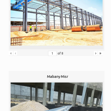
«
‹
›
»
of
8
Mabany Misr