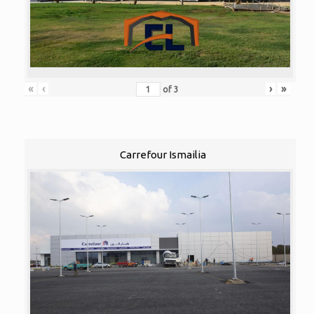
«
‹
›
»
of
3
Carrefour Ismailia