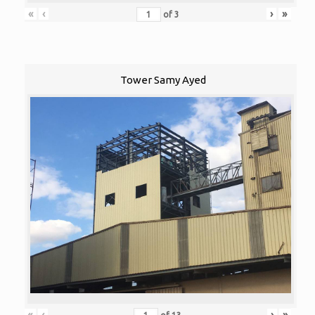
«
‹
›
»
of
3
Tower Samy Ayed
«
‹
›
»