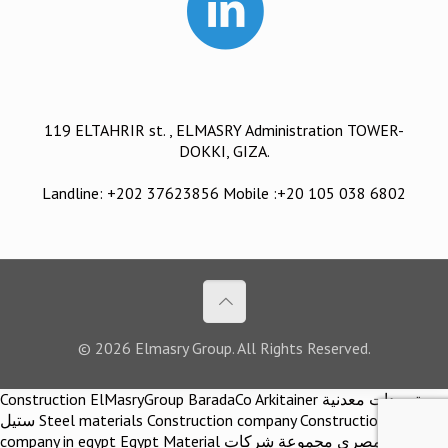
119 ELTAHRIR st. , ELMASRY Administration TOWER-
DOKKI, GIZA.
Landline: +202 37623856 Mobile :+20 105 038 6802
© 2026 Elmasry Group. All Rights Reserved.
Construction ElMasryGroup BaradaCo Arkitainer توريدات معدنية
ستيل Steel materials Construction company Construction
company in egypt Egypt Material اركيتينر المصري مجموعة شركات