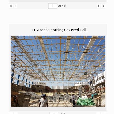
«
‹
›
»
of
10
EL-Aresh Sporting Covered Hall