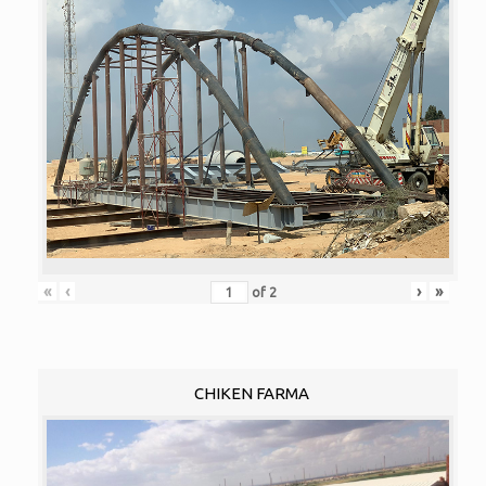
«
‹
›
»
of
2
CHIKEN FARMA