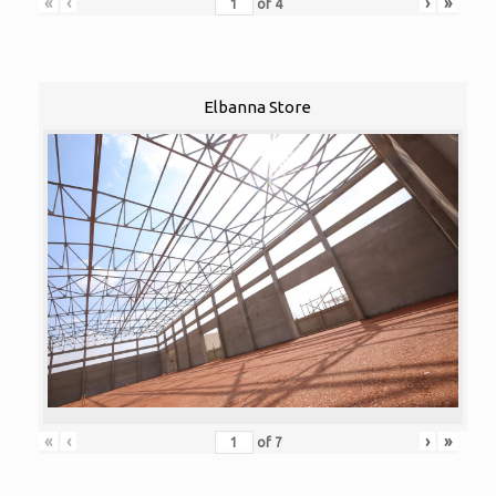
«
‹
›
»
of
4
Elbanna Store
«
‹
›
»
of
7