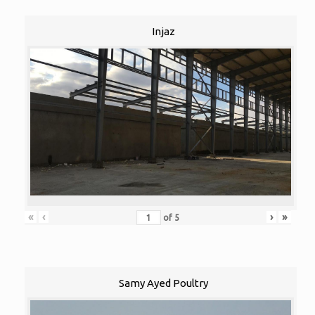
Injaz
«
‹
›
»
of
5
Samy Ayed Poultry