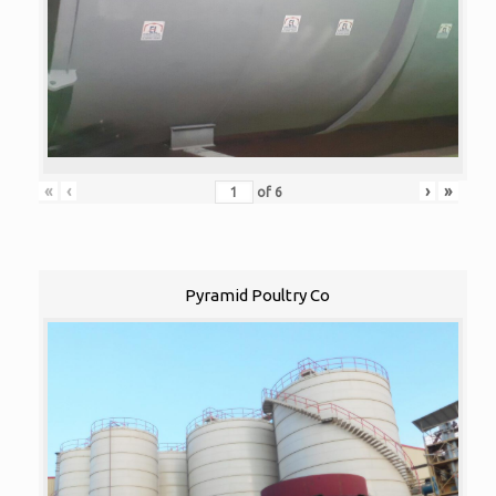
«
‹
›
»
of
6
Pyramid Poultry Co