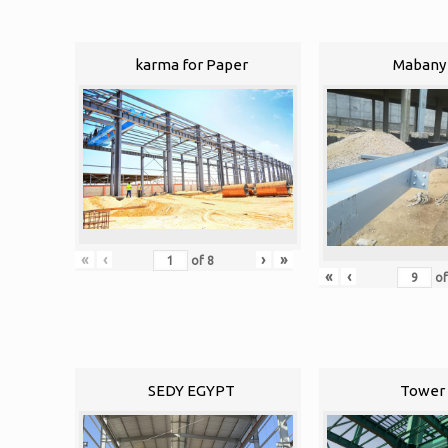
karma for Paper
Mabany 
«
‹
›
»
of
8
«
‹
o
SEDY EGYPT
Tower 