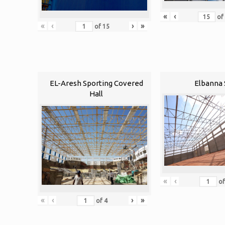
«
‹
of
«
‹
›
»
of
15
EL-Aresh Sporting Covered
Elbanna 
Hall
«
‹
o
«
‹
›
»
of
4