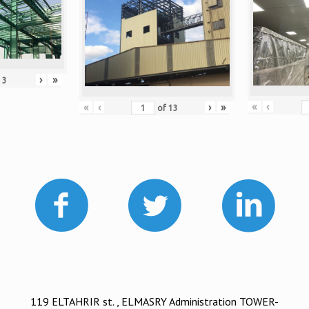
›
»
f
3
«
‹
«
‹
›
»
of
13
119 ELTAHRIR st. , ELMASRY Administration TOWER-