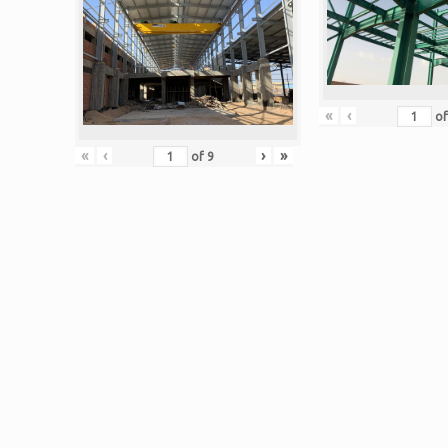
«
‹
o
«
‹
›
»
of
9