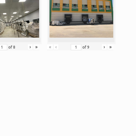
›
»
«
‹
›
»
of
8
of
9