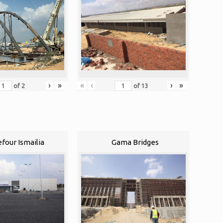
›
»
«
‹
›
»
of
2
of
13
efour Ismailia
Gama Bridges