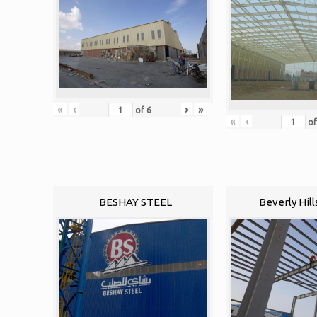
«
‹
›
»
of
6
«
‹
o
BESHAY STEEL
Beverly Hill