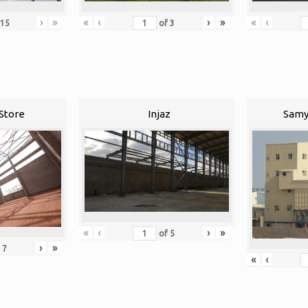
›
»
«
‹
›
»
«
‹
15
of
3
Store
Injaz
Samy
«
‹
›
»
of
5
›
»
f
7
«
‹