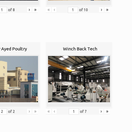
›
»
«
‹
›
»
of
8
of
10
 Ayed Poultry
Winch Back Tech
«
‹
›
»
›
»
of
7
of
2