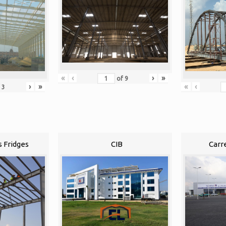
«
‹
›
»
of
9
«
‹
›
»
f
3
s Fridges
CIB
Carr