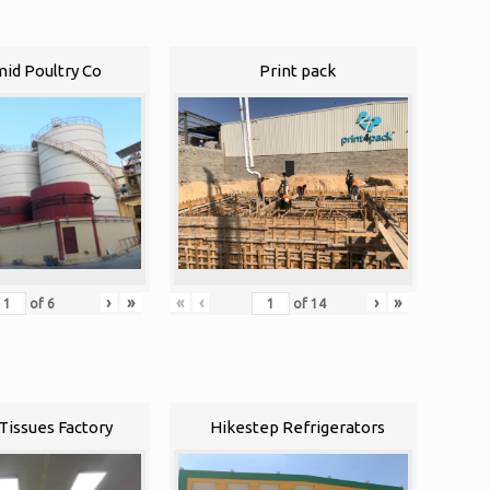
id Poultry Co
Print pack
«
‹
›
»
›
»
of
14
of
6
Tissues Factory
Hikestep Refrigerators