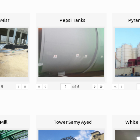
Misr
Pepsi Tanks
Pyram
›
»
«
‹
›
»
«
‹
f
9
of
6
Mill
Tower Samy Ayed
White 