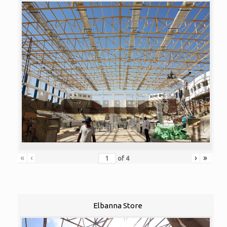
«
‹
›
»
of
4
Elbanna Store