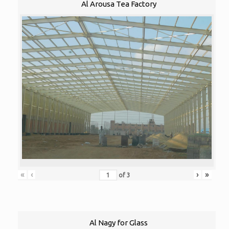
Al Arousa Tea Factory
«
‹
›
»
of
3
Al Nagy for Glass