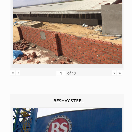
«
‹
›
»
of
13
BESHAY STEEL