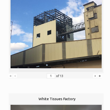
«
‹
›
»
of
13
White Tissues Factory