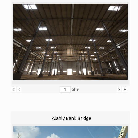
«
‹
›
»
of
9
Alahly Bank Bridge