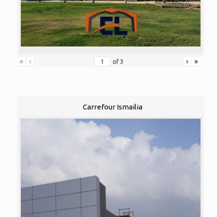
«
‹
›
»
of
3
Carrefour Ismailia