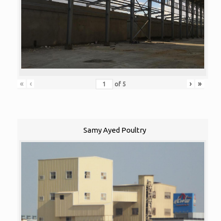
«
‹
›
»
of
5
Samy Ayed Poultry