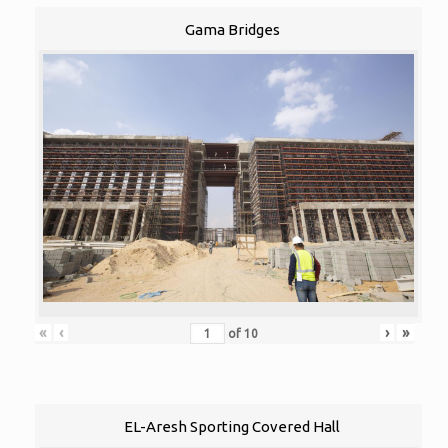
Gama Bridges
«
‹
›
»
of
10
EL-Aresh Sporting Covered Hall