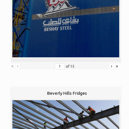
«
‹
›
»
of
15
Beverly Hills Fridges