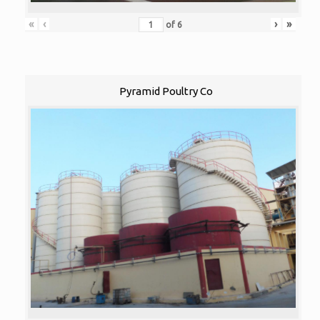
«
‹
›
»
of
6
Pyramid Poultry Co