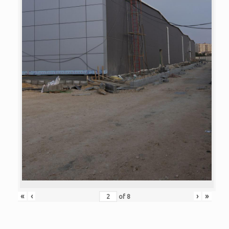
«
‹
›
»
of
8