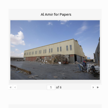
Al Amir for Papers
«
‹
›
»
of
6