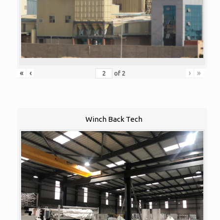
«
‹
›
»
of
2
Winch Back Tech