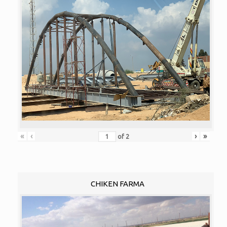
«
‹
›
»
of
2
CHIKEN FARMA