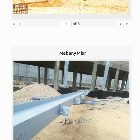
«
‹
›
»
of
8
Mabany Misr