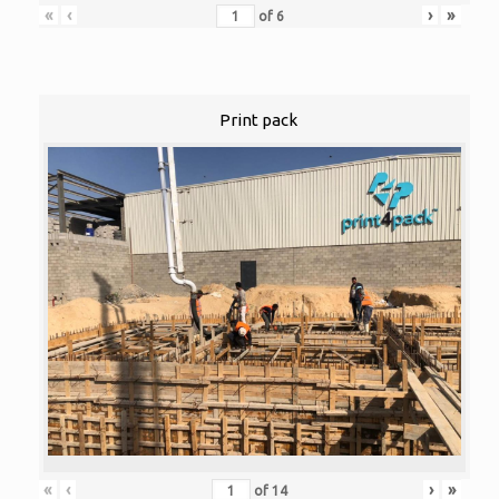
«
‹
›
»
of
6
Print pack
«
‹
›
»
of
14