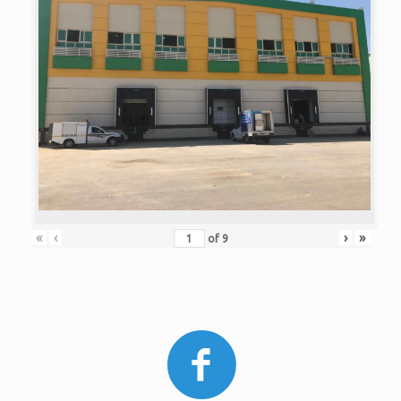
«
‹
›
»
of
9