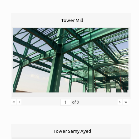
Tower Mill
«
‹
›
»
of
3
Tower Samy Ayed