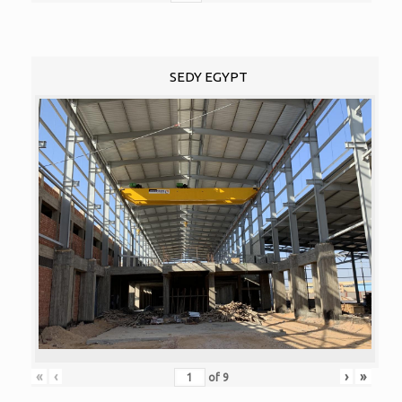
SEDY EGYPT
«
‹
›
»
of
9