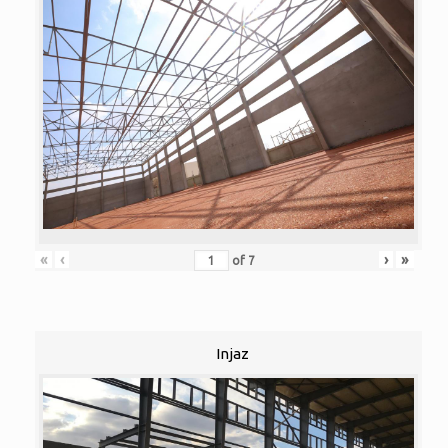
«
‹
›
»
of
7
Injaz