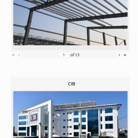
«
‹
›
»
of
15
CIB