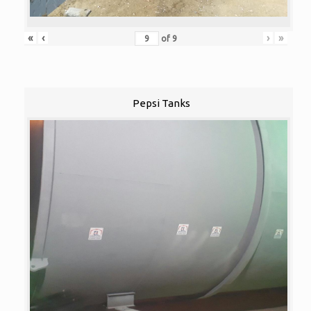
«
‹
›
»
of
9
Pepsi Tanks