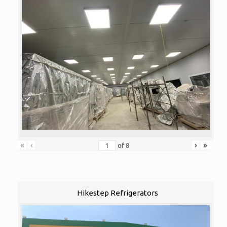
«
‹
›
»
of
8
Hikestep Refrigerators