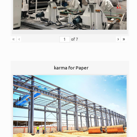
«
‹
›
»
of
7
karma for Paper