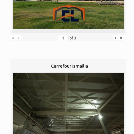
«
‹
›
»
of
3
Carrefour Ismailia