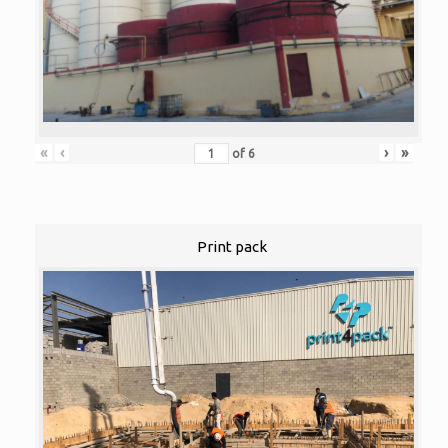
«
‹
›
»
of
6
Print pack