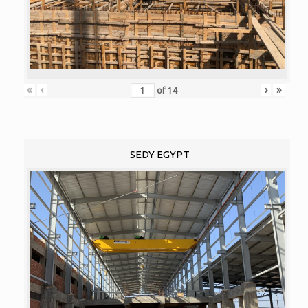
«
‹
›
»
of
14
SEDY EGYPT