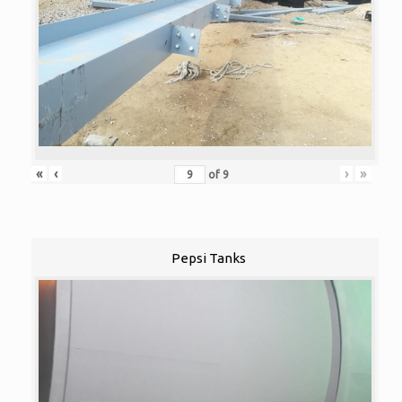
«
‹
›
»
of
9
Pepsi Tanks