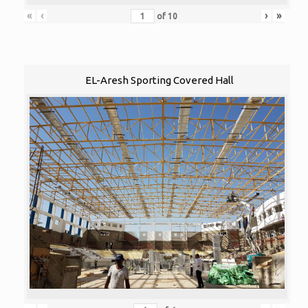
«
‹
›
»
of
10
EL-Aresh Sporting Covered Hall