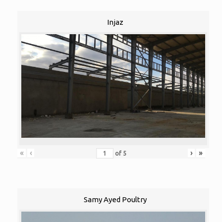
Injaz
«
‹
›
»
of
5
Samy Ayed Poultry