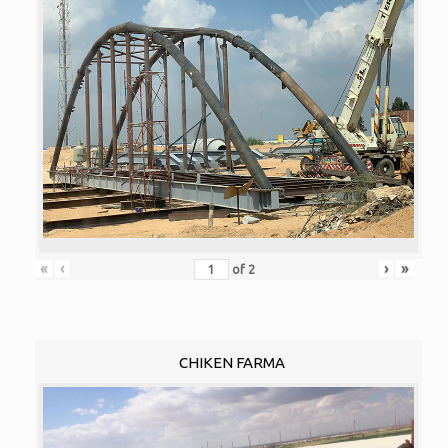
«
‹
›
»
of
2
CHIKEN FARMA