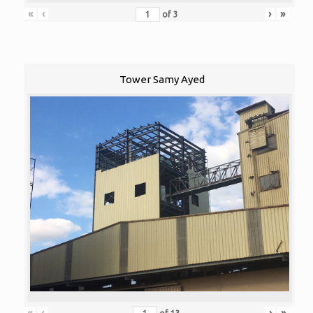
«
‹
›
»
of
3
Tower Samy Ayed
«
‹
›
»