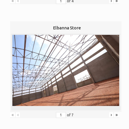
«
‹
›
»
of
4
Elbanna Store
«
‹
›
»
of
7