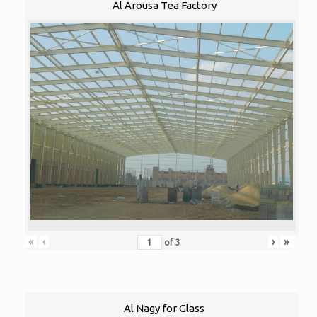
Al Arousa Tea Factory
«
‹
›
»
of
3
Al Nagy for Glass