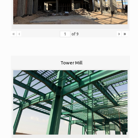
«
‹
›
»
of
9
Tower Mill