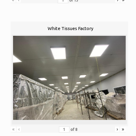
of
13
White Tissues Factory
«
‹
›
»
of
8