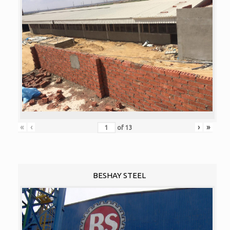
«
‹
›
»
of
13
BESHAY STEEL