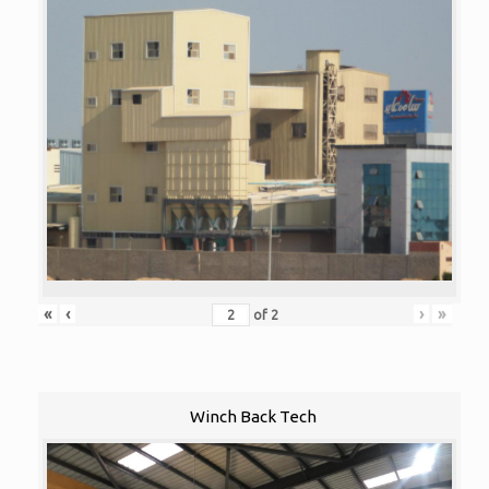
«
‹
›
»
of
2
Winch Back Tech