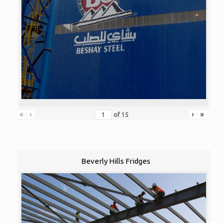
«
‹
›
»
of
15
Beverly Hills Fridges