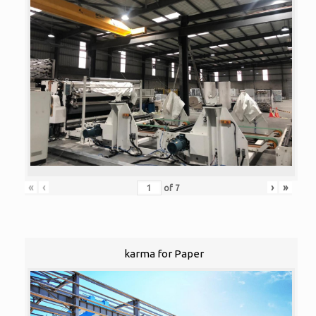
«
‹
›
»
of
7
karma for Paper