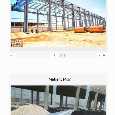
«
‹
›
»
of
8
Mabany Misr