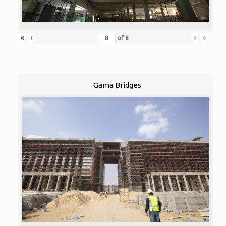
«
‹
›
»
of
8
Gama Bridges