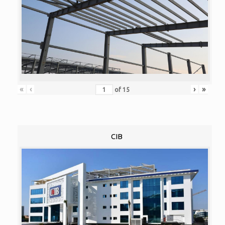
«
‹
›
»
of
15
CIB