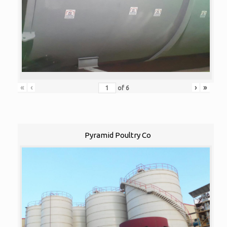
«
‹
›
»
of
6
Pyramid Poultry Co