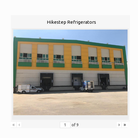
Hikestep Refrigerators
«
‹
›
»
of
9