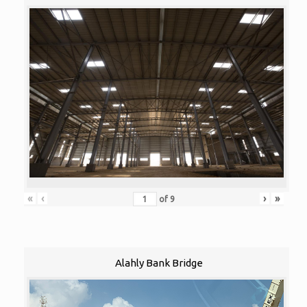
«
‹
›
»
of
9
Alahly Bank Bridge