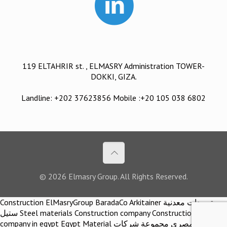
119 ELTAHRIR st. , ELMASRY Administration TOWER-
DOKKI, GIZA.
Landline: +202 37623856 Mobile :+20 105 038 6802
© 2026 Elmasry Group. All Rights Reserved.
Construction ElMasryGroup BaradaCo Arkitainer توريدات معدنية
ستيل Steel materials Construction company Construction
company in egypt Egypt Material اركيتينر المصري مجموعة شركات