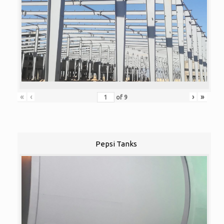
«
‹
›
»
of
9
Pepsi Tanks