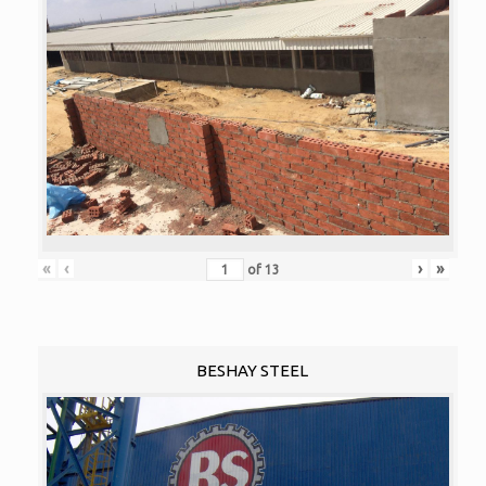
«
‹
›
»
of
13
BESHAY STEEL