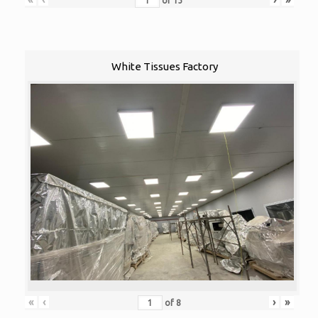
of
13
White Tissues Factory
«
‹
›
»
of
8