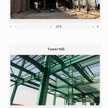
«
‹
›
»
of
9
Tower Mill