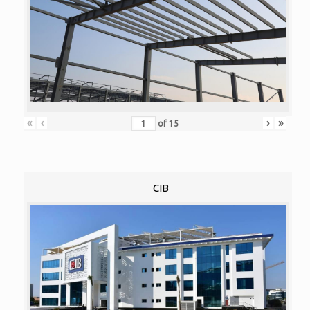
«
‹
›
»
of
15
CIB