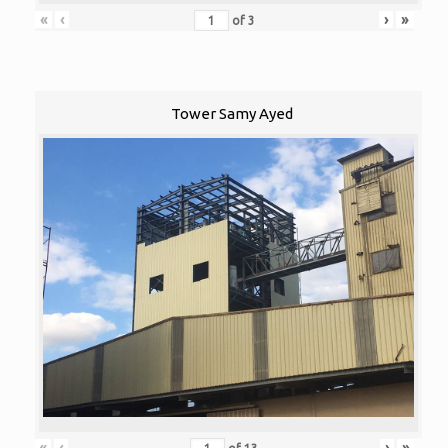
«
‹
›
»
of
3
Tower Samy Ayed
«
‹
›
»