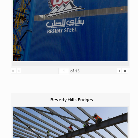
«
‹
›
»
of
15
Beverly Hills Fridges