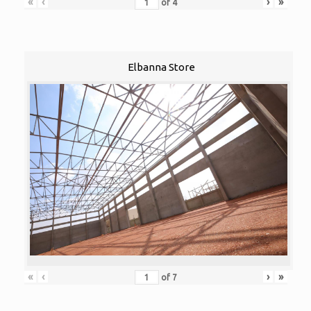
«
‹
›
»
of
4
Elbanna Store
«
‹
›
»
of
7