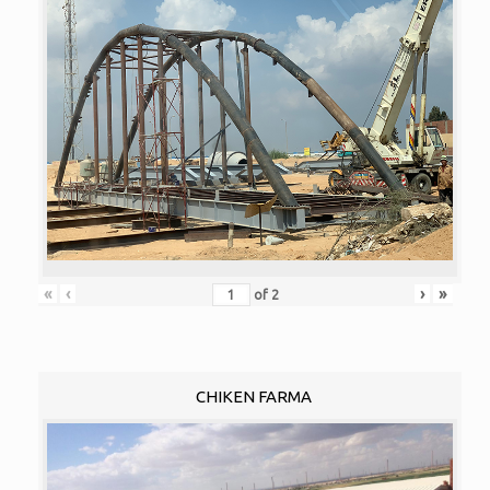
«
‹
›
»
of
2
CHIKEN FARMA