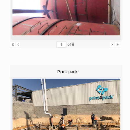
«
‹
›
»
of
6
Print pack