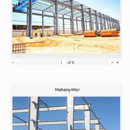
«
‹
›
»
of
8
Mabany Misr