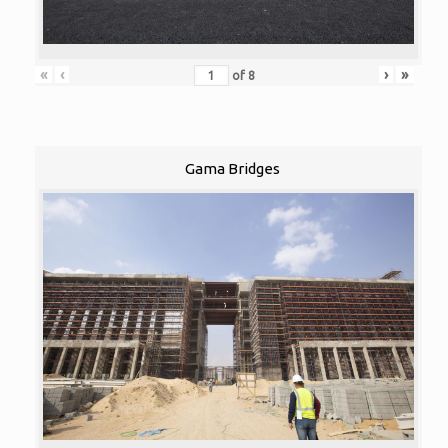
«
‹
›
»
of
8
Gama Bridges