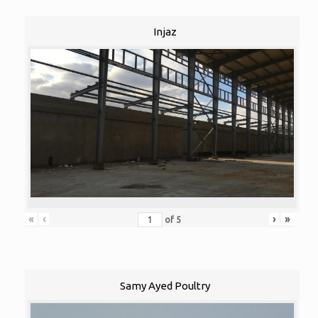
Injaz
«
‹
›
»
of
5
Samy Ayed Poultry