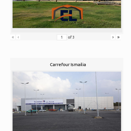
«
‹
›
»
of
3
Carrefour Ismailia