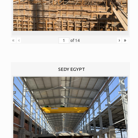
«
‹
›
»
of
14
SEDY EGYPT