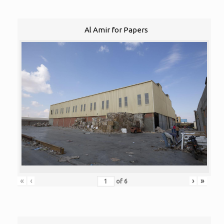
Al Amir for Papers
«
‹
›
»
of
6