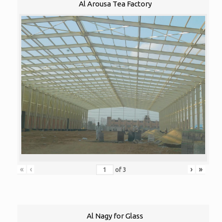
Al Arousa Tea Factory
«
‹
›
»
of
3
Al Nagy for Glass