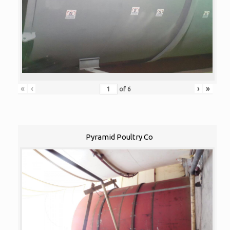
«
‹
›
»
of
6
Pyramid Poultry Co