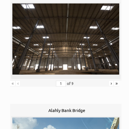
«
‹
›
»
of
9
Alahly Bank Bridge