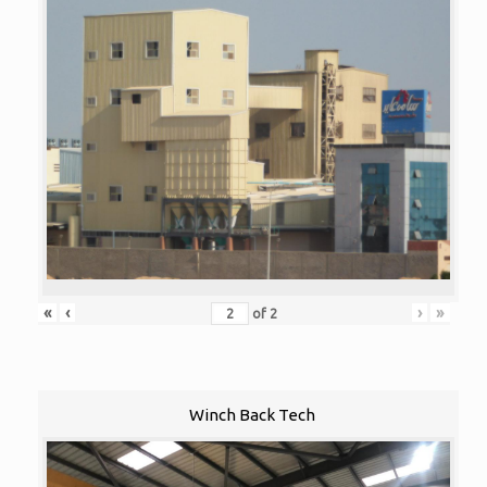
«
‹
›
»
of
2
Winch Back Tech