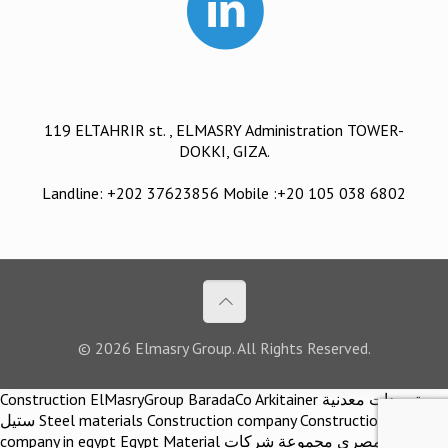
119 ELTAHRIR st. , ELMASRY Administration TOWER-
DOKKI, GIZA.
Landline: +202 37623856 Mobile :+20 105 038 6802
© 2026 Elmasry Group. All Rights Reserved.
Construction ElMasryGroup BaradaCo Arkitainer توريدات معدنية
ستيل Steel materials Construction company Construction
company in egypt Egypt Material اركيتينر المصري مجموعة شركات