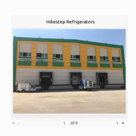
Hikestep Refrigerators
«
‹
›
»
of
9