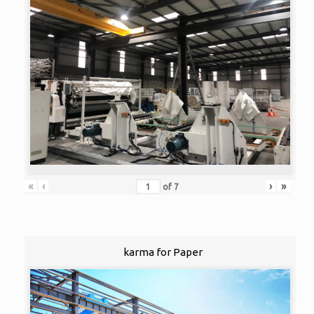
«
‹
›
»
of
7
karma for Paper