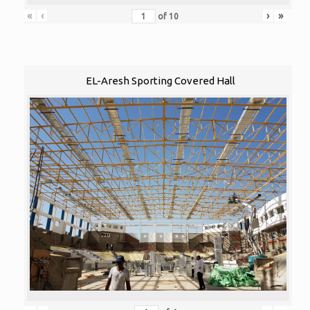
«
‹
›
»
of
10
EL-Aresh Sporting Covered Hall