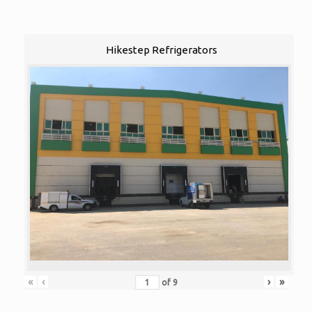
Hikestep Refrigerators
«
‹
›
»
of
9