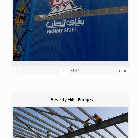
«
‹
›
»
of
15
Beverly Hills Fridges