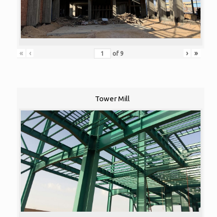
«
‹
›
»
of
9
Tower Mill