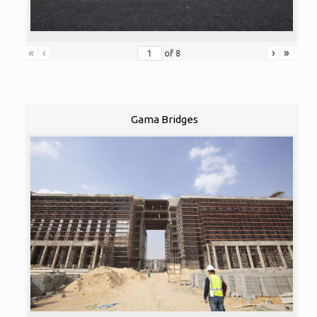
«
‹
›
»
of
8
Gama Bridges