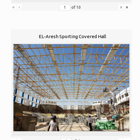
«
‹
›
»
of
10
EL-Aresh Sporting Covered Hall