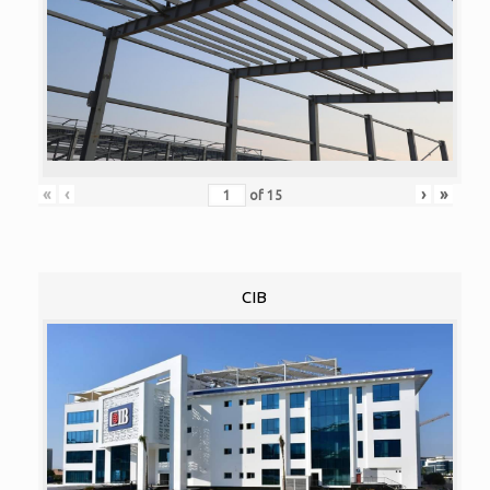
«
‹
›
»
of
15
CIB