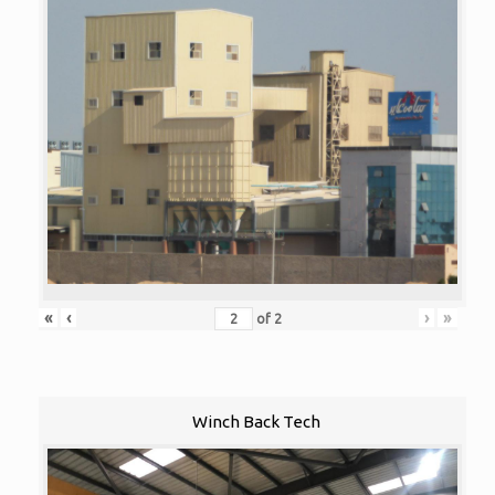
«
‹
›
»
of
2
Winch Back Tech