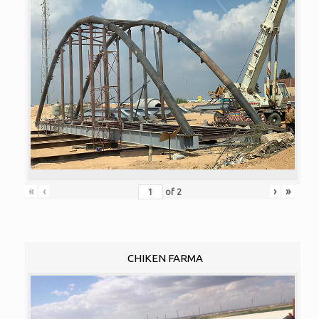
«
‹
›
»
of
2
CHIKEN FARMA