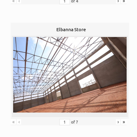
«
‹
›
»
of
4
Elbanna Store
«
‹
›
»
of
7