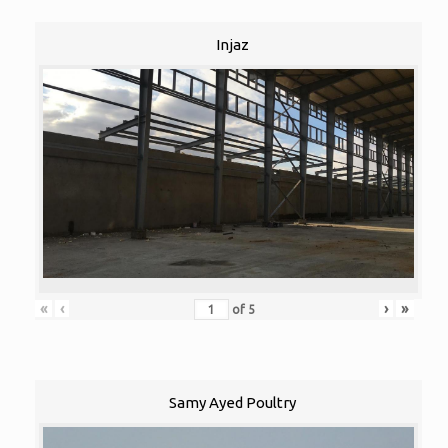
Injaz
«
‹
›
»
of
5
Samy Ayed Poultry