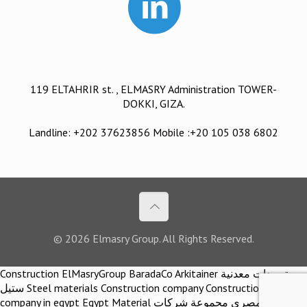
119 ELTAHRIR st. , ELMASRY Administration TOWER-
DOKKI, GIZA.
Landline: +202 37623856 Mobile :+20 105 038 6802
© 2026 Elmasry Group. All Rights Reserved.
Construction ElMasryGroup BaradaCo Arkitainer توريدات معدنية
ستيل Steel materials Construction company Construction
company in egypt Egypt Material اركيتينر المصري مجموعة شركات