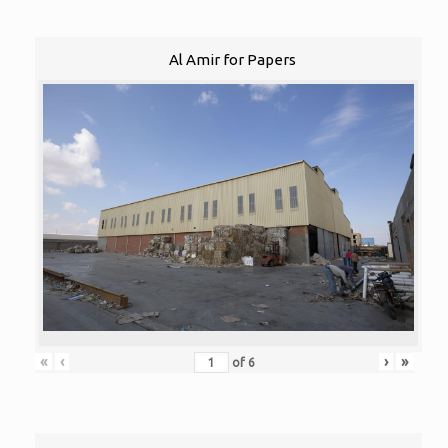
Al Amir for Papers
«
‹
›
»
of
6