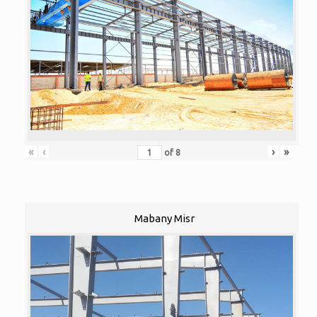
«
‹
›
»
of
8
Mabany Misr