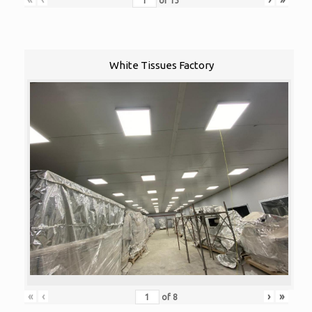
of
13
White Tissues Factory
«
‹
›
»
of
8