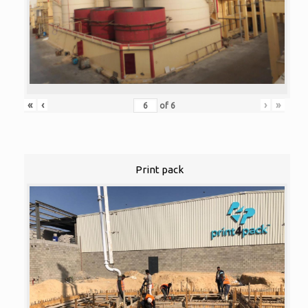
«
‹
›
»
of
6
Print pack