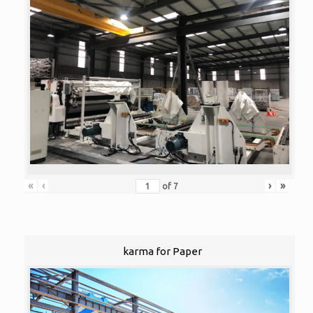
«
‹
›
»
of
7
karma for Paper