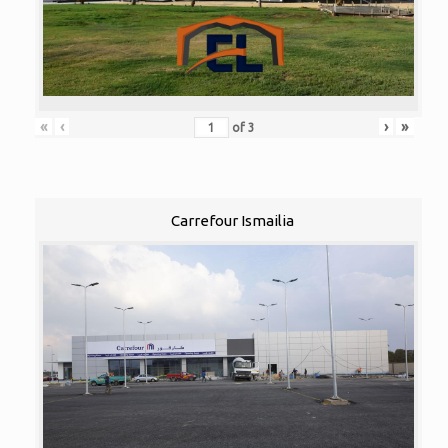
«
‹
›
»
of
3
Carrefour Ismailia