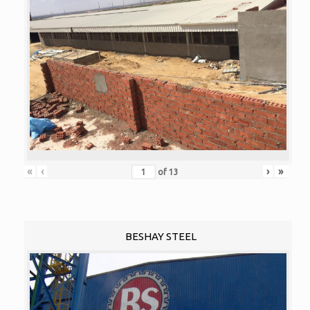
«
‹
›
»
of
13
BESHAY STEEL