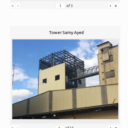
«
‹
›
»
of
3
Tower Samy Ayed
«
‹
›
»