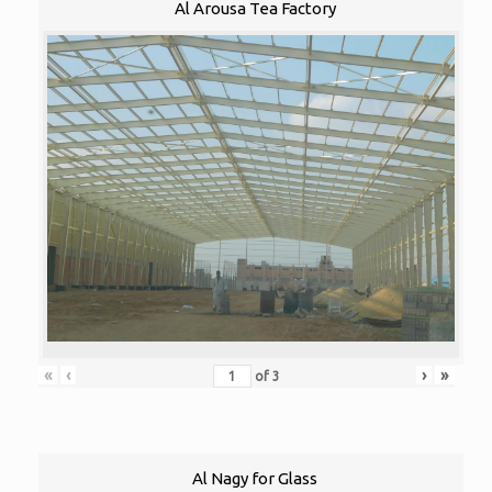
Al Arousa Tea Factory
«
‹
›
»
of
3
Al Nagy for Glass