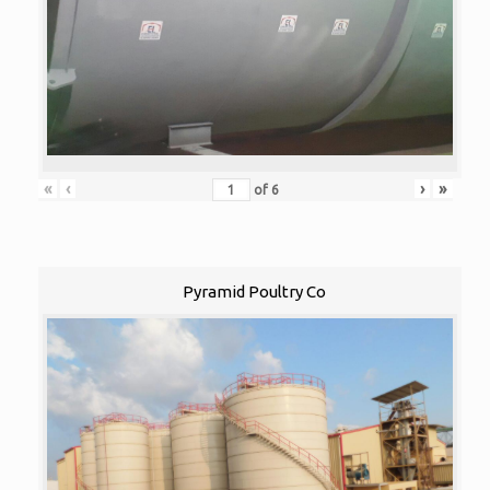
«
‹
›
»
of
6
Pyramid Poultry Co