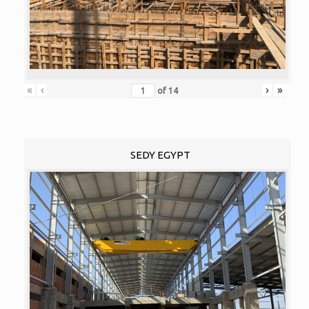
«
‹
›
»
of
14
SEDY EGYPT