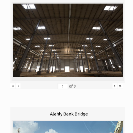
«
‹
›
»
of
9
Alahly Bank Bridge