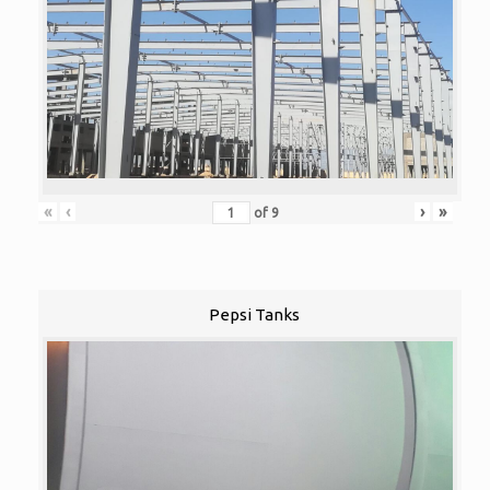
«
‹
›
»
of
9
Pepsi Tanks