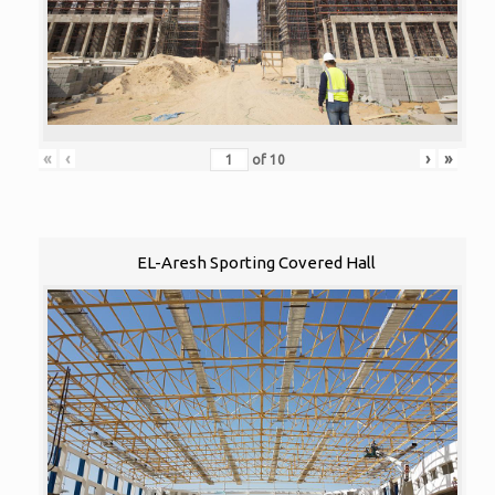
«
‹
›
»
of
10
EL-Aresh Sporting Covered Hall