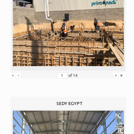
«
‹
›
»
of
14
SEDY EGYPT