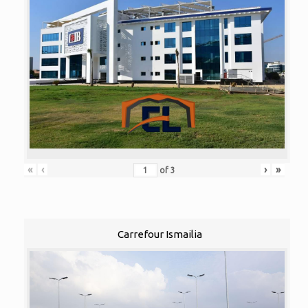
«
‹
›
»
of
3
Carrefour Ismailia