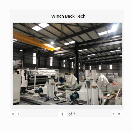
Winch Back Tech
«
‹
›
»
of
7