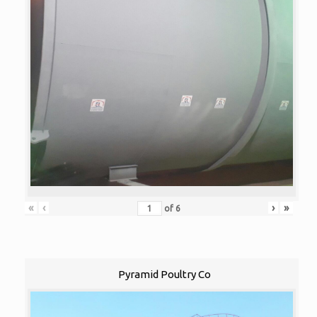
«
‹
›
»
of
6
Pyramid Poultry Co