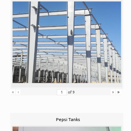
«
‹
›
»
of
9
Pepsi Tanks