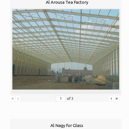
Al Arousa Tea Factory
«
‹
›
»
of
3
Al Nagy for Glass