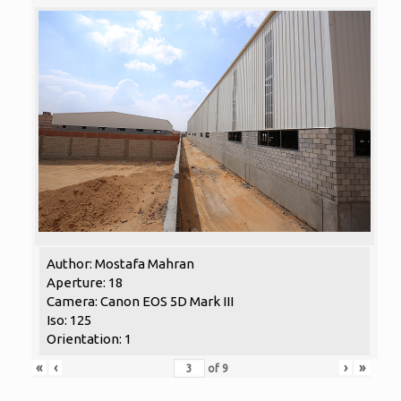
Author: Mostafa Mahran
Aperture: 18
Camera: Canon EOS 5D Mark III
Iso: 125
Orientation: 1
«
‹
›
»
of
9