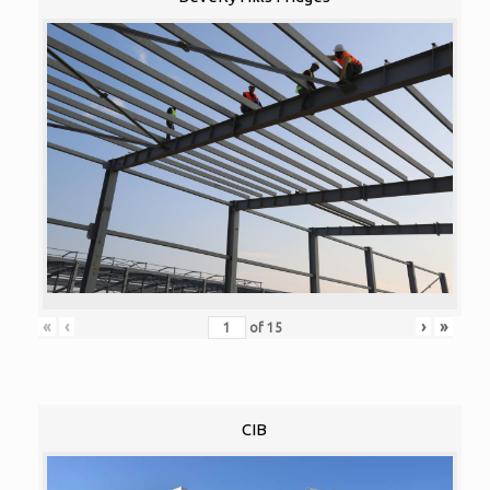
«
‹
›
»
of
15
CIB