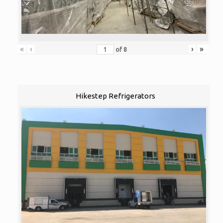
«
‹
›
»
of
8
Hikestep Refrigerators