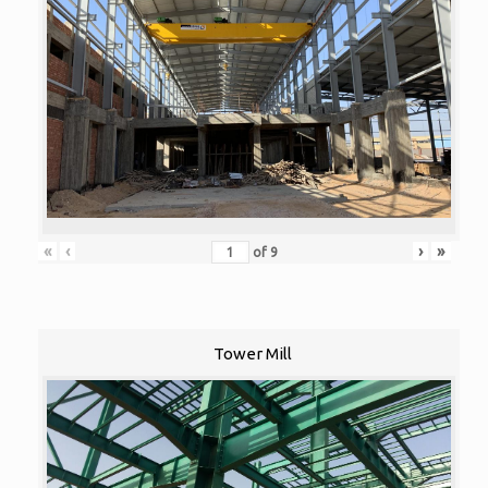
«
‹
›
»
of
9
Tower Mill