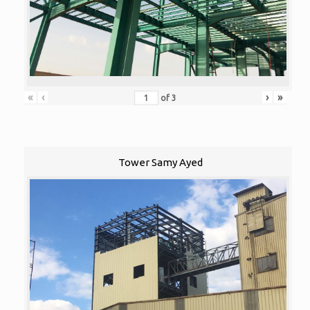
«
‹
›
»
of
3
Tower Samy Ayed