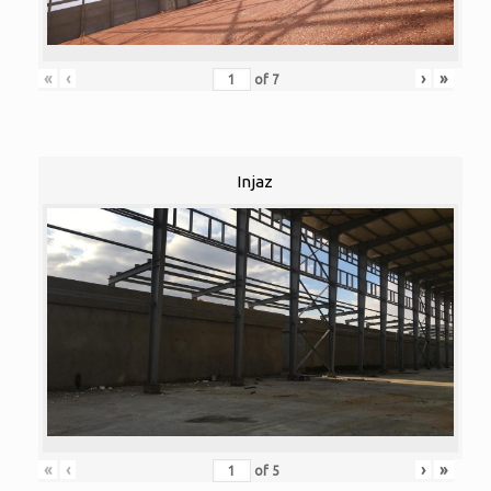
«
‹
›
»
of
7
Injaz
«
‹
›
»
of
5