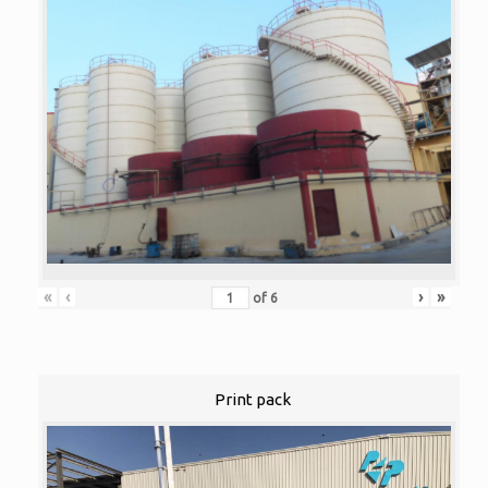
«
‹
›
»
of
6
Print pack