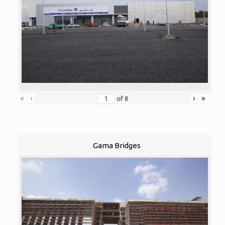
«
‹
›
»
of
8
Gama Bridges