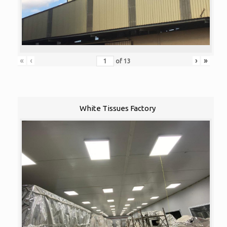
«
‹
›
»
of
13
White Tissues Factory