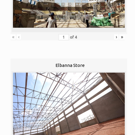
«
‹
›
»
of
4
Elbanna Store