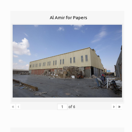
Al Amir for Papers
«
‹
›
»
of
6