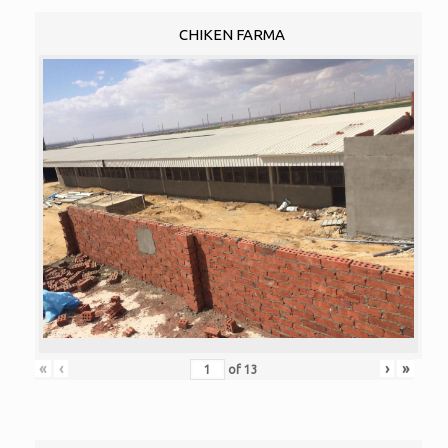
CHIKEN FARMA
«
‹
›
»
of
13