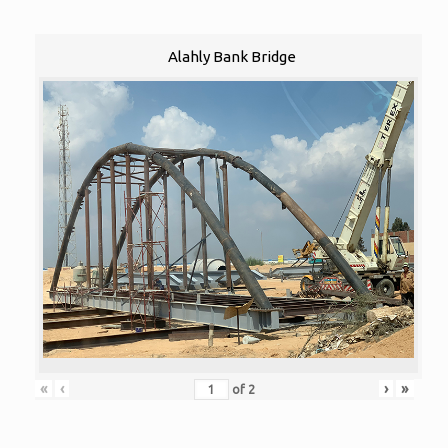
Alahly Bank Bridge
«
‹
›
»
of
2