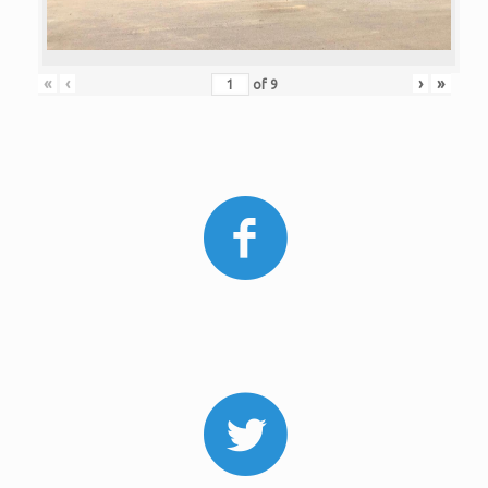
«
‹
›
»
of
9