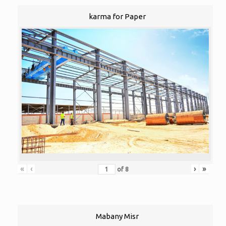
karma for Paper
«
‹
›
»
of
8
Mabany Misr