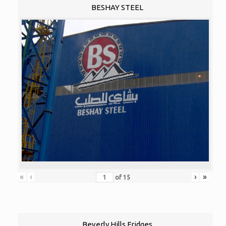
BESHAY STEEL
«
‹
›
»
of
15
Beverly Hills Fridges