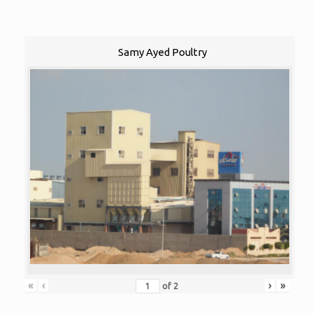
Samy Ayed Poultry
«
‹
›
»
of
2