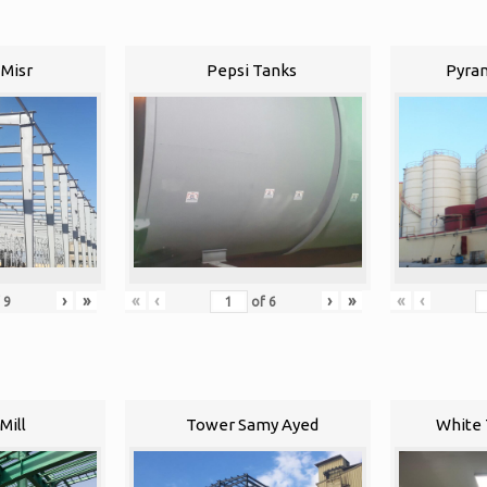
Misr
Pepsi Tanks
Pyram
›
»
«
‹
›
»
«
‹
f
9
of
6
Mill
Tower Samy Ayed
White 