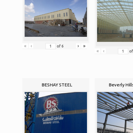
«
‹
›
»
of
6
«
‹
o
BESHAY STEEL
Beverly Hill