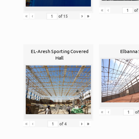
«
‹
of
«
‹
›
»
of
15
EL-Aresh Sporting Covered
Elbanna 
Hall
«
‹
o
«
‹
›
»
of
4