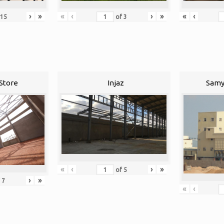
›
»
«
‹
›
»
«
‹
15
of
3
Store
Injaz
Samy
«
‹
›
»
of
5
›
»
f
7
«
‹