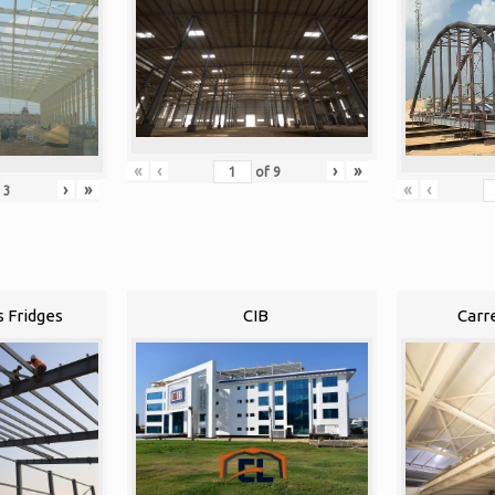
«
‹
›
»
of
9
«
‹
›
»
f
3
s Fridges
CIB
Carr