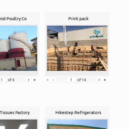
id Poultry Co
Print pack
«
‹
›
»
›
»
of
14
of
6
Tissues Factory
Hikestep Refrigerators