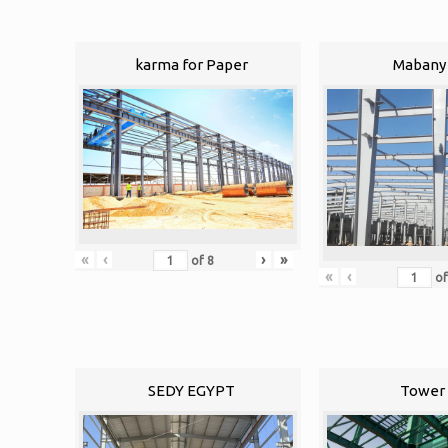
karma for Paper
Mabany 
«
‹
›
»
of
8
«
‹
o
SEDY EGYPT
Tower 