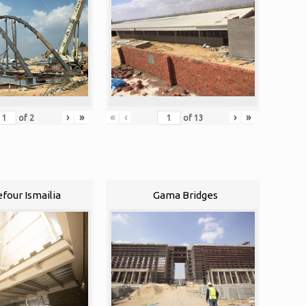
›
»
«
‹
›
»
of
2
of
13
efour Ismailia
Gama Bridges