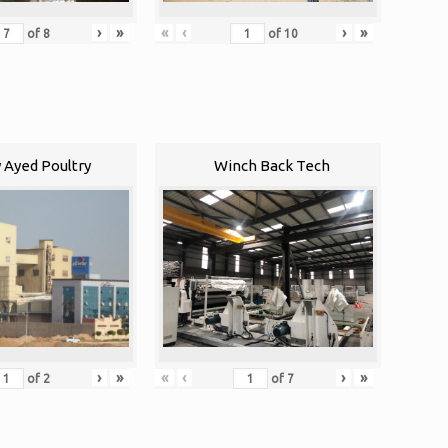
›
»
«
‹
›
»
of
8
of
10
 Ayed Poultry
Winch Back Tech
«
‹
›
»
›
»
of
7
of
2