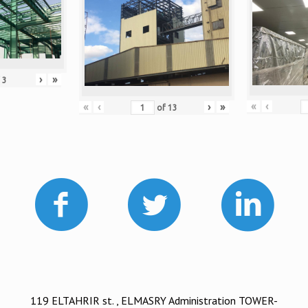
›
»
f
3
«
‹
«
‹
›
»
of
13
119 ELTAHRIR st. , ELMASRY Administration TOWER-