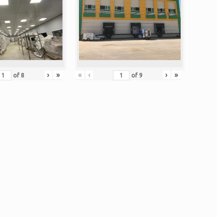
›
»
«
‹
›
»
of
8
of
9