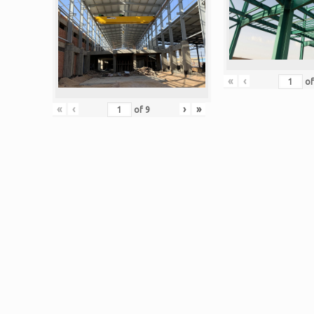
«
‹
o
«
‹
›
»
of
9